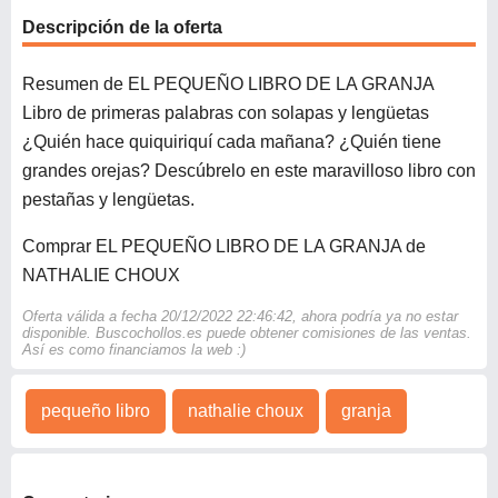
Descripción de la oferta
Resumen de EL PEQUEÑO LIBRO DE LA GRANJA
Libro de primeras palabras con solapas y lengüetas
¿Quién hace quiquiriquí cada mañana? ¿Quién tiene
grandes orejas? Descúbrelo en este maravilloso libro con
pestañas y lengüetas.
Comprar EL PEQUEÑO LIBRO DE LA GRANJA de
NATHALIE CHOUX
Oferta válida a fecha 20/12/2022 22:46:42, ahora podría ya no estar
disponible. Buscochollos.es puede obtener comisiones de las ventas.
Así es como financiamos la web :)
pequeño libro
nathalie choux
granja