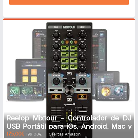
Reelop Mixtour - Controlador de DJ
USB Portátil para iOs, Android, Mac y
175,00€
199,00€
Ofertas Amazon
PC, Conexión de Auricular