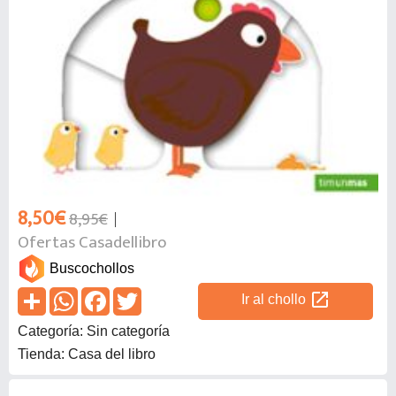
8,50€
8,95€
Ofertas Casadellibro
Buscochollos
open_in_new
Ir al chollo
Categoría: Sin categoría
Tienda: Casa del libro