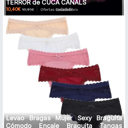
TERROR de CUCA CANALS
10,40€
10,95€
Ofertas Casadellibro
Levao Bragas Mujer Sexy Braguita
Cómodo Encaje Braguita Tangas