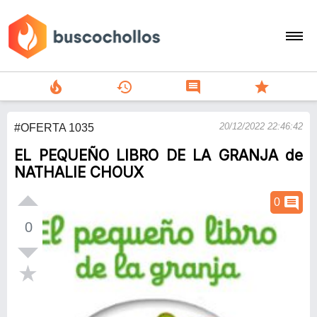
local_fire_department
history
comment
star
search
20/12/2022 22:46:42
#OFERTA 1035
person
EL PEQUEÑO LIBRO DE LA GRANJA de
add
NATHALIE CHOUX
Menu
comment
0
0