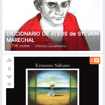
DICCIONARIO DE ATEOS de SYLVAIN
MARECHAL
23,75€
25,00€
Ofertas Casadellibro
comment
0
0