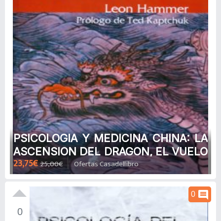
PSICOLOGIA Y MEDICINA CHINA: LA
ASCENSION DEL DRAGON, EL VUELO
23,75€
25,00€
Ofertas Casadellibro
DE L PAJARO ROJO de LEON
HAMMER
comment
0
0