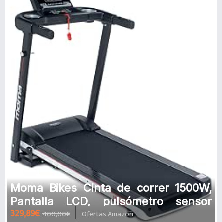
Moma Bikes Cinta de correr 1500W,
Pantalla LCD, pulsómetro sensor
329,89€
400,00€
Ofertas Amazon
integrado & 12 programas de entre