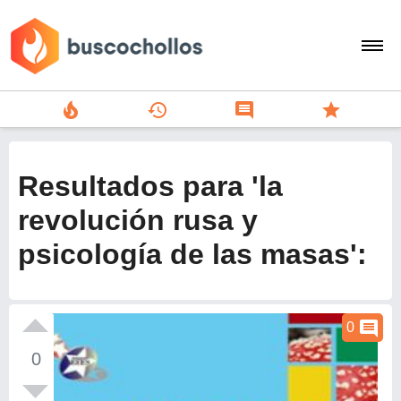
local_fire_department
history
comment
star
search
person
Resultados para 'la
add
revolución rusa y
psicología de las masas':
Menu
comment
0
0