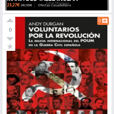
23,27€
24,50€
Ofertas Casadellibro
comment
0
0