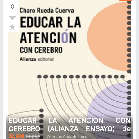
0
EDUCAR LA ATENCION CON
CEREBRO (ALIANZA ENSAYO) de
22,80€
24,00€
Ofertas Casadellibro
MARIA DEL ROSARIO RUEDA CUERVA