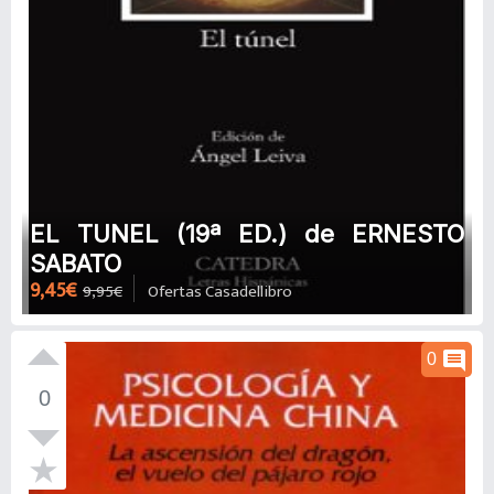
EL TUNEL (19ª ED.) de ERNESTO
SABATO
9,45€
9,95€
Ofertas Casadellibro
comment
0
0