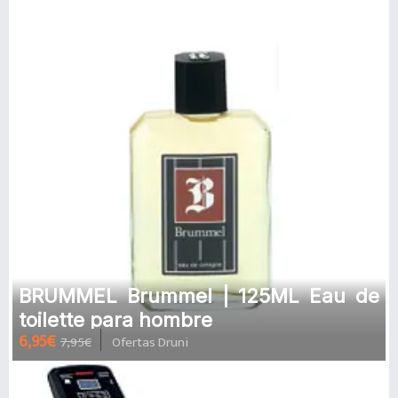
BRUMMEL Brummel | 125ML Eau de
toilette para hombre
6,95€
7,95€
Ofertas Druni