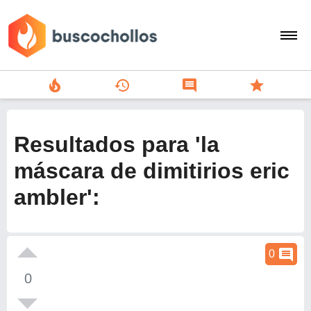
local_fire_department
history
comment
star
search
person
Resultados para 'la
add
máscara de dimitirios eric
ambler':
Menu
comment
0
0