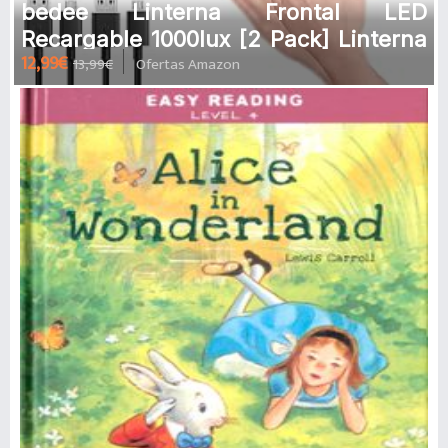
bedee Linterna Frontal LED
Recargable 1000lux [2 Pack] Linterna
12,99€
13,99€
Ofertas Amazon
Cabeza 90°Ajustable Impermeable
IPX