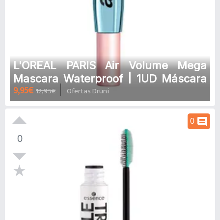
L'OREAL PARIS Air Volume Mega
Mascara Waterproof | 1UD Máscara
9,95€
12,95€
Ofertas Druni
de pestañas waterproof
comment
0
0