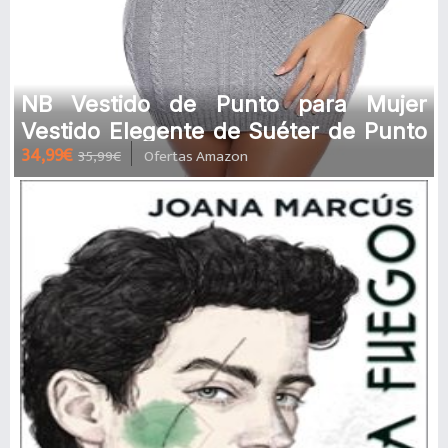
NB Vestido de Punto para Mujer
Vestido Elegente de Suéter de Punto
34,99€
35,99€
Ofertas Amazon
Cuello Redondo Vestido Jersey In