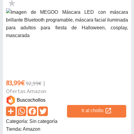
83,99€
92,99€
Ofertas Amazon
Buscochollos
open_in_new
Ir al chollo
Categoría: Sin categoría
Tienda: Amazon