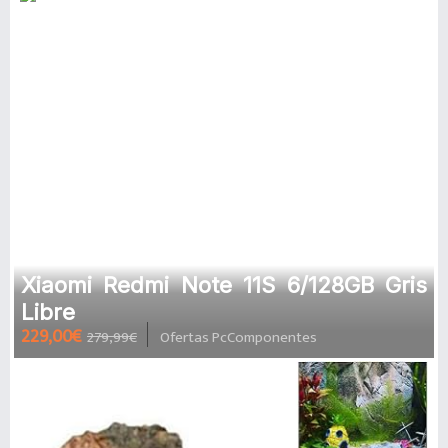
Xiaomi Redmi Note 11S 6/128GB Gris
Libre
229,00€
279,99€
Ofertas PcComponentes