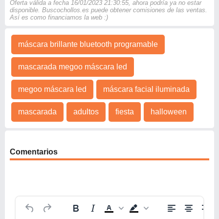
Oferta válida a fecha 16/01/2023 21:30:55, ahora podría ya no estar
disponible. Buscochollos.es puede obtener comisiones de las ventas.
Así es como financiamos la web :)
máscara brillante bluetooth programable
mascarada megoo máscara led
megoo máscara led
máscara facial iluminada
mascarada
adultos
fiesta
halloween
Comentarios