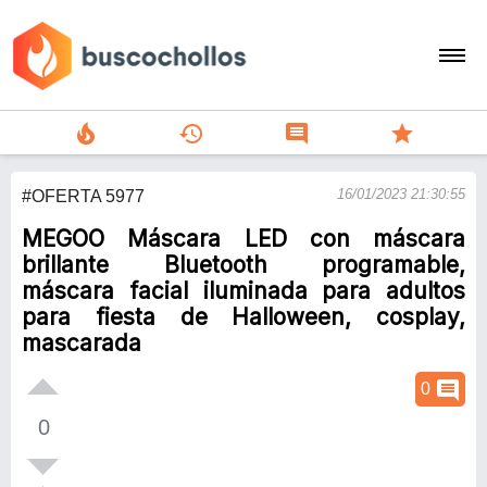
local_fire_department
history
comment
star
search
16/01/2023 21:30:55
#OFERTA 5977
person
MEGOO Máscara LED con máscara
add
brillante Bluetooth programable,
máscara facial iluminada para adultos
Menu
para fiesta de Halloween, cosplay,
mascarada
comment
0
0