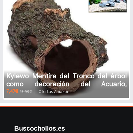
Kylewo Mentira del Tronco del árbol
como decoración del Acuario,
7,47€
13,99€
Ofertas Amazon
decoración del Acuario de la Cue
Buscochollos.es