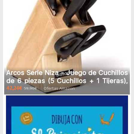
Arcos Serie Niza - Juego de Cuchillos
de 6 piezas (5 Cuchillos + 1 Tijeras),
42,24€
59,96€
Ofertas Amazon
Hoja de Acero Inoxidabl