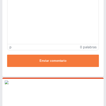
p
0 palabras
Enviar comentario