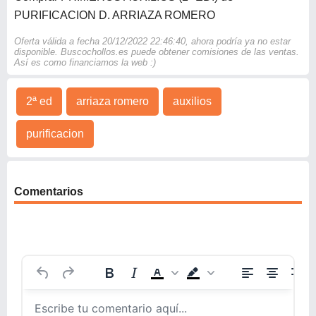
PURIFICACION D. ARRIAZA ROMERO
Oferta válida a fecha 20/12/2022 22:46:40, ahora podría ya no estar
disponible. Buscochollos.es puede obtener comisiones de las ventas.
Así es como financiamos la web :)
2ª ed
arriaza romero
auxilios
purificacion
Comentarios