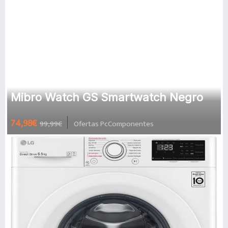
Mibro Watch GS Smartwatch Negro
74,98€
99,99€
Ofertas PcComponentes