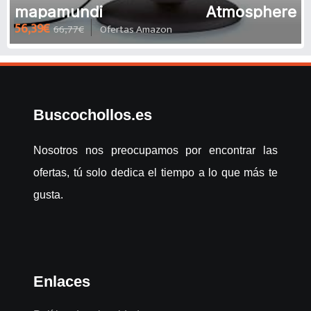
mapamundi Atmosphere
56,39€
66,77€
Ofertas Amazon
Físico/Político Fisico/Politico
Buscochollos.es
Nosotros nos preocupamos por encontrar las
ofertas, tú solo dedica el tiempo a lo que más te
gusta.
Enlaces