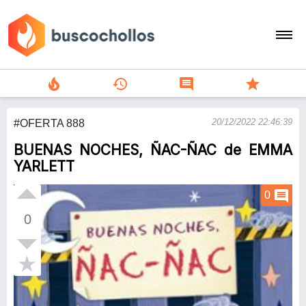
local_fire_department
history
comment
star
search
20/12/2022 22:46:39
#OFERTA 888
person
BUENAS NOCHES, ÑAC-ÑAC de EMMA
add
YARLETT
Menu
comment
0
0