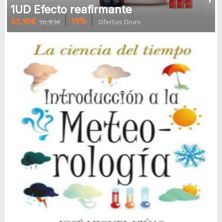
1UD Efecto reafirmante
45,95€
-19%
56,95€
Ofertas Druni