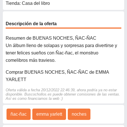
Tienda: Casa del libro
Descripción de la oferta
Resumen de BUENAS NOCHES, ÑAC-ÑAC
Un álbum lleno de solapas y sorpresas para divertirse y
tener felices sueños con Ñac-ñac, el monstruo
comelibros más travieso.
Comprar BUENAS NOCHES, ÑAC-ÑAC de EMMA
YARLETT
Oferta válida a fecha 20/12/2022 22:46:39, ahora podría ya no estar
disponible. Buscochollos.es puede obtener comisiones de las ventas.
Así es como financiamos la web :)
ñac-ñac
emma yarlett
noches