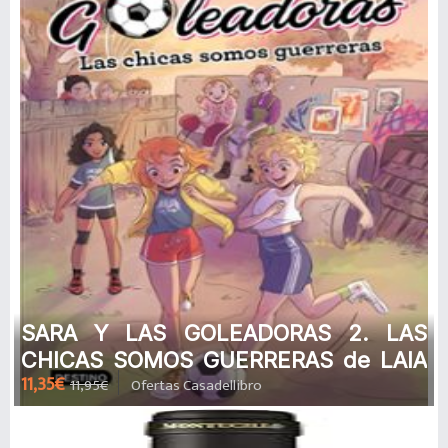
SARA Y LAS GOLEADORAS 2. LAS
CHICAS SOMOS GUERRERAS de LAIA
11,35€
11,95€
Ofertas Casadellibro
LOPEZ