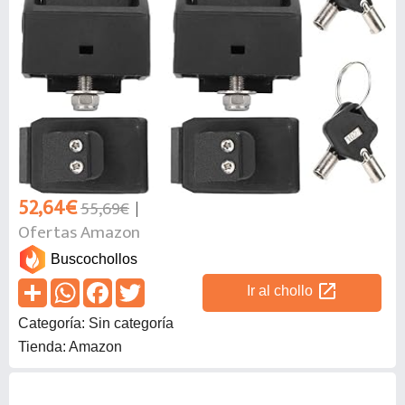
52,64€
55,69€
Ofertas Amazon
Buscochollos
open_in_new
Ir al chollo
Categoría: Sin categoría
Tienda: Amazon