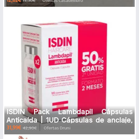
12,82€
13,50€
Ofertas Casadellibro
ISDIN Pack Lambdapil Cápsulas
Anticaída | 1UD Cápsulas de anclaje,
31,99€
42,90€
Ofertas Druni
crecimiento y fuerza para el c