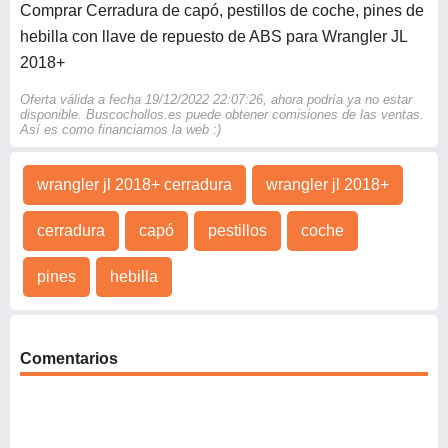
Comprar Cerradura de capó, pestillos de coche, pines de
hebilla con llave de repuesto de ABS para Wrangler JL
2018+
Oferta válida a fecha 19/12/2022 22:07:26, ahora podría ya no estar
disponible. Buscochollos.es puede obtener comisiones de las ventas.
Así es como financiamos la web :)
wrangler jl 2018+ cerradura
wrangler jl 2018+
cerradura
capó
pestillos
coche
pines
hebilla
Comentarios