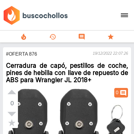
local_fire_department
history
comment
star
search
19/12/2022 22:07:26
#OFERTA 876
person
Cerradura de capó, pestillos de coche,
add
pines de hebilla con llave de repuesto de
ABS para Wrangler JL 2018+
Menu
comment
0
0