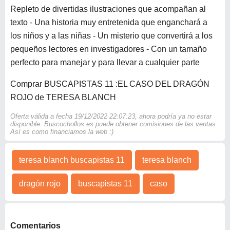
Repleto de divertidas ilustraciones que acompañan al
texto - Una historia muy entretenida que enganchará a
los niños y a las niñas - Un misterio que convertirá a los
pequeños lectores en investigadores - Con un tamaño
perfecto para manejar y para llevar a cualquier parte
Comprar BUSCAPISTAS 11 :EL CASO DEL DRAGÓN
ROJO de TERESA BLANCH
Oferta válida a fecha 19/12/2022 22:07:23, ahora podría ya no estar
disponible. Buscochollos.es puede obtener comisiones de las ventas.
Así es como financiamos la web :)
teresa blanch buscapistas 11
teresa blanch
dragón rojo
buscapistas 11
caso
Comentarios