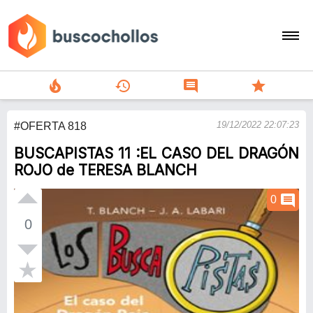
local_fire_department
history
comment
star
search
19/12/2022 22:07:23
#OFERTA 818
person
BUSCAPISTAS 11 :EL CASO DEL DRAGÓN
add
ROJO de TERESA BLANCH
Menu
comment
0
0