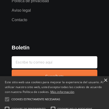
Política de privacidad
Aviso legal
Contacto
Boletín
Suscríbete
×
Este sitio web usa cookies para mejorar la experiencia del usuario. Al
utilizar nuestro sitio web, usted acepta todas las cookies de acuerdo
con nuestra Política de cookies.
Más información
COOKIES ESTRICTAMENTE NECESARIAS
Inicio
Compartir chollo
Destacados
Cronológico
COOKIES DE RENDIMIENTO
COOKIES NO CLASIFICADAS