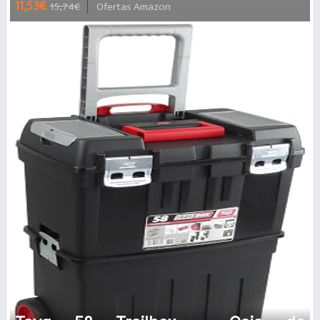
11,53€
15,74€
Ofertas Amazon
Impermeable, Transpirable,
Cremallera lat