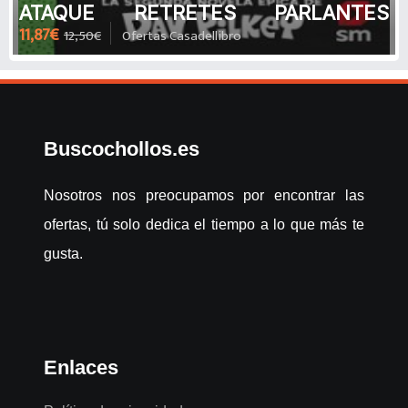
ATAQUE RETRETES PARLANTES
11,87€
12,50€
Ofertas Casadellibro
(COLOR) de DAV PILKEY
Buscochollos.es
Nosotros nos preocupamos por encontrar las
ofertas, tú solo dedica el tiempo a lo que más te
gusta.
Enlaces