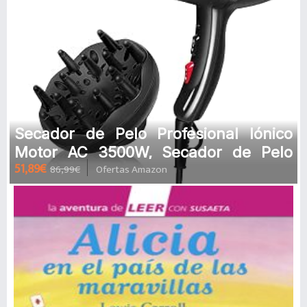
Secador de Pelo Profesional Iónico
Motor AC 3500W, Secador de Pelo
51,89€
86,99€
Ofertas Amazon
Viaje Cerámica Luz Azul con Dif