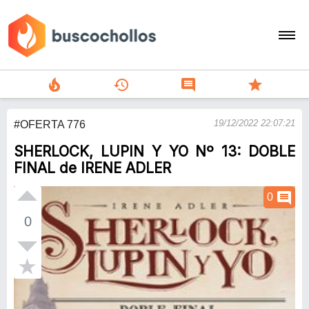
local_fire_department
history
comment
star
search
19/12/2022 22:07:21
#OFERTA 776
person
SHERLOCK, LUPIN Y YO Nº 13: DOBLE
add
FINAL de IRENE ADLER
Menu
comment
0
0