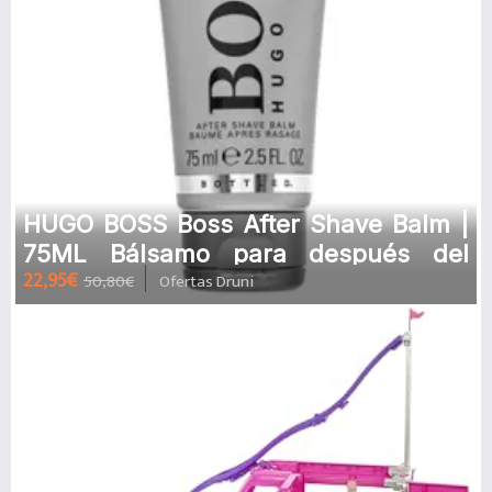
HUGO BOSS Boss After Shave Balm |
75ML Bálsamo para después del
22,95€
50,80€
Ofertas Druni
afeitado