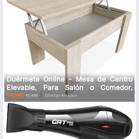
Duérmete Online - Mesa de Centro
Elevable, Para Salón o Comedor,
64,94€
76,41€
Ofertas Amazon
Madera, Acabado en Color Cambria,