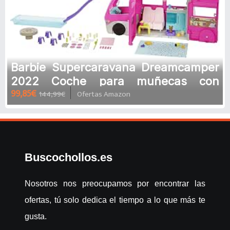
Barbie Supercaravana Dreamcamper
2022 Coche para muñecas con
99,85€
144,99€
Ofertas Amazon
tobogán y accesorios de
juguete(Matte
Buscochollos.es
Nosotros nos preocupamos por encontrar las
ofertas, tú solo dedica el tiempo a lo que más te
gusta.