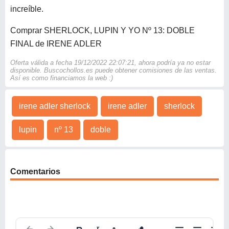
increíble.
Comprar SHERLOCK, LUPIN Y YO Nº 13: DOBLE
FINAL de IRENE ADLER
Oferta válida a fecha 19/12/2022 22:07:21, ahora podría ya no estar
disponible. Buscochollos.es puede obtener comisiones de las ventas.
Así es como financiamos la web :)
irene adler sherlock
irene adler
sherlock
lupin
nº 13
doble
Comentarios