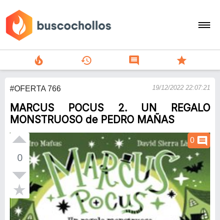
local_fire_department
history
comment
star
search
19/12/2022 22:07:21
#OFERTA 766
person
MARCUS POCUS 2. UN REGALO
add
MONSTRUOSO de PEDRO MAÑAS
Menu
comment
0
0