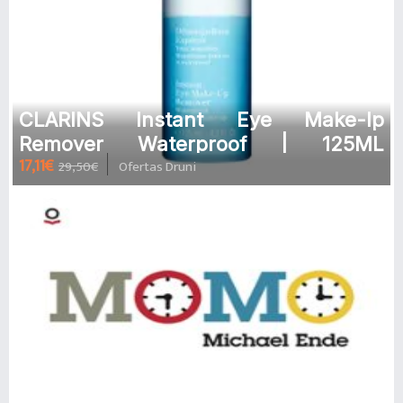
CLARINS Instant Eye Make-Ip
Remover Waterproof | 125ML
17,11€
29,50€
Ofertas Druni
Desmaquillante bifásico para ojos
sensibles