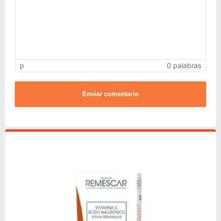
p
0 palabras
Enviar comentario