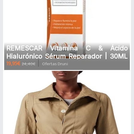
REMESCAR Vitamina C & Ácido
Hialurónico Sérum Reparador | 30ML
19,95€
24,40€
Ofertas Druni
Sérum reparador