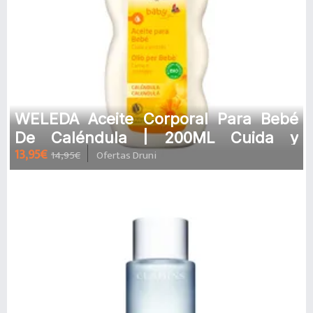
WELEDA Aceite Corporal Para Bebé
De Caléndula | 200ML Cuida y
13,95€
14,95€
Ofertas Druni
protege la piel delicada del bebé