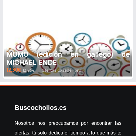
MOMO (edición en gallego) de
MICHAEL ENDE
12,30€
12,95€
Ofertas Casadellibro
Buscochollos.es
Nosotros nos preocupamos por encontrar las
ofertas, tú solo dedica el tiempo a lo que más te