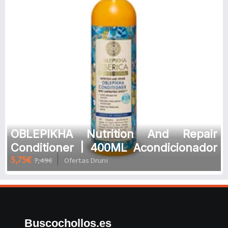
OBLEPIKHA Nutrition And Repair
Conditioner | 400ML Acondicionador
5,75€
7,49€
Ofertas Druni
para cabellos débiles y dañados
Buscochollos.es