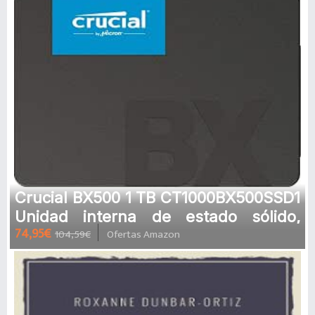
Crucial BX500 1 TB CT1000BX500SSD1
Unidad interna de estado sólido,
74,95€
104,59€
Ofertas Amazon
hasta 540 MB/s (3D NAND, SATA,