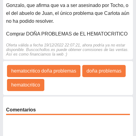
Gonzalo, que afirma que va a ser asesinado por Tocho, o
el del abuelo de Juan, el único problema que Carlota aún
no ha podido resolver.
Comprar DOÑA PROBLEMAS de EL HEMATOCRITICO
Oferta válida a fecha 19/12/2022 22:07:21, ahora podría ya no estar
disponible. Buscochollos.es puede obtener comisiones de las ventas.
Así es como financiamos la web :)
hematocritico doña problemas
doña problemas
hematocritico
Comentarios