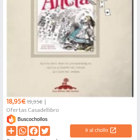
18,95€
19,95€
Ofertas Casadellibro
Buscochollos
open_in_new
Ir al chollo