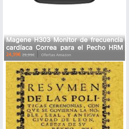
Magene H303 Monitor de frecuencia
cardíaca Correa para el Pecho HRM
24,99€
29,99€
Ofertas Amazon
Fitness Tracker IP67 Soporte Im