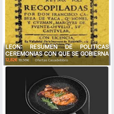
LEON: RESUMEN DE POLITICAS
CEREMONIAS CON QUE SE GOBIERNA
12,82€
13,50€
Ofertas Casadellibro
LA CIUD AD (ED. FACSIMIL) de
FRANCISCO CAB