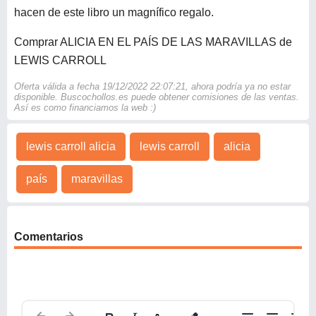
hacen de este libro un magnífico regalo.
Comprar ALICIA EN EL PAÍS DE LAS MARAVILLAS de
LEWIS CARROLL
Oferta válida a fecha 19/12/2022 22:07:21, ahora podría ya no estar
disponible. Buscochollos.es puede obtener comisiones de las ventas.
Así es como financiamos la web :)
lewis carroll alicia
lewis carroll
alicia
país
maravillas
Comentarios