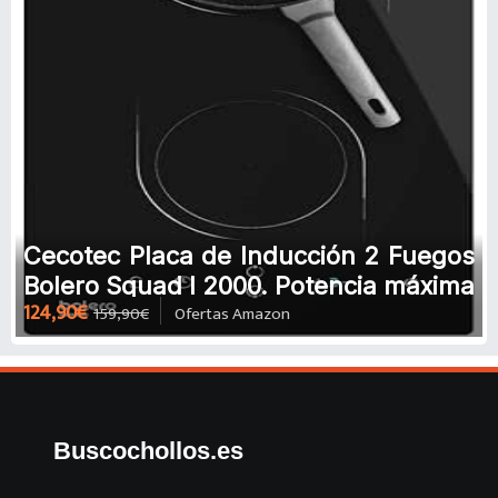
Cecotec Placa de Inducción 2 Fuegos
Bolero Squad I 2000. Potencia máxima
124,90€
159,90€
Ofertas Amazon
3500 W, 9 Niveles de Pote
Buscochollos.es