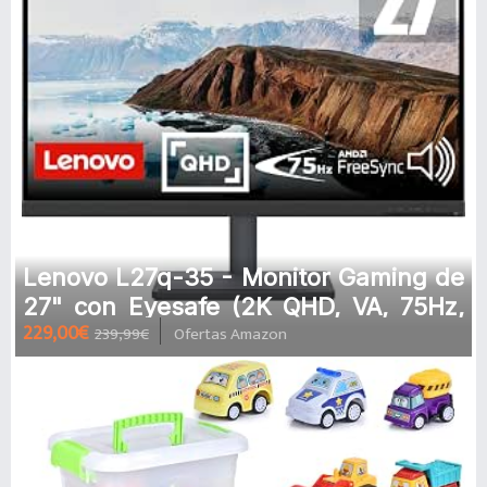
Lenovo L27q-35 - Monitor Gaming de
27" con Eyesafe (2K QHD, VA, 75Hz,
229,00€
239,99€
Ofertas Amazon
4ms, HDMI+DP, Cable HDMI, Free