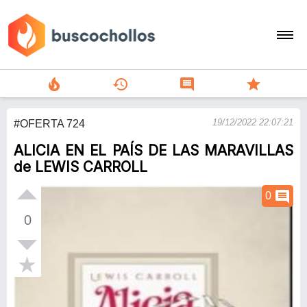
local_fire_department
history
comment
star
search
19/12/2022 22:07:21
#OFERTA 724
person
ALICIA EN EL PAÍS DE LAS MARAVILLAS
add
de LEWIS CARROLL
Menu
comment
0
0