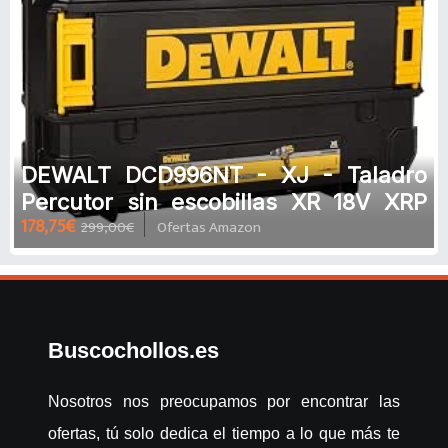
DEWALT DCD996NT - XJ - Taladro
Percutor sin escobillas XR 18V XRP
178,75€
299,00€
Ofertas Amazon
13mm 95Nm sin cargador/batería co
Buscochollos.es
Nosotros nos preocupamos por encontrar las
ofertas, tú solo dedica el tiempo a lo que más te