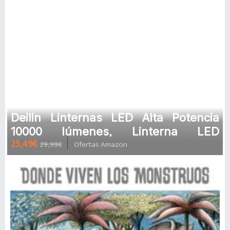
Deilin Linternas LED Alta Potencia
10000 lúmenes, Linterna LED
25,49€
29,99€
Ofertas Amazon
Recargable , Con Zoom, De Larga
Dura