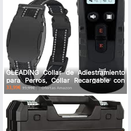
GLEADING Collar de Adiestramiento
para Perros, Collar Recargable con
33,99€
35,99€
Ofertas Amazon
Mando Rango de 1200 Metros y Re