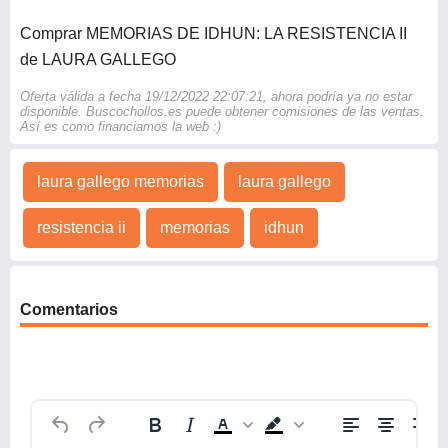
Comprar MEMORIAS DE IDHUN: LA RESISTENCIA II
de LAURA GALLEGO
Oferta válida a fecha 19/12/2022 22:07:21, ahora podría ya no estar
disponible. Buscochollos.es puede obtener comisiones de las ventas.
Así es como financiamos la web :)
laura gallego memorias
laura gallego
resistencia ii
memorias
idhun
Comentarios