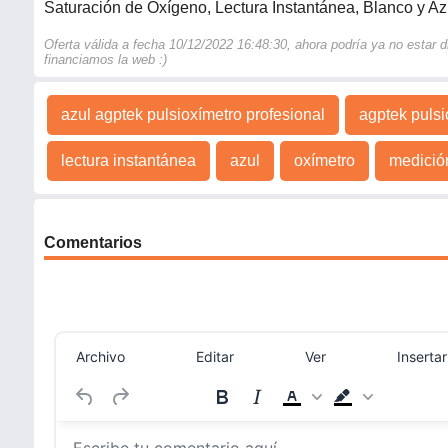
Saturación de Oxígeno, Lectura Instantánea, Blanco y Az
Oferta válida a fecha 10/12/2022 16:48:30, ahora podría ya no estar
financiamos la web :)
azul agptek pulsioxímetro profesional
agptek pulsi
lectura instantánea
azul
oxímetro
medició
Comentarios
Archivo
Editar
Ver
Insertar