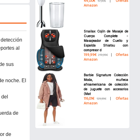
44,00€
Ofertas
67,00€
Amazon
Snailax Cojín de Masaje de
Cuerpo Complete -
 detección
Masajeador de Cuello y
Espalda Shiatsu con
eportes al
compresor d
199,99€
Ofertas
219,99€
Amazon
de sus
Barbie Signature Colección
de noche. El
Moda, muñeca
afroamericana de colección
de juguete con accesorios
(Mat
 del
116,01€
Ofertas
129,99€
Amazon
uerda de
or de