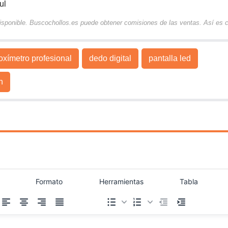
ul
 disponible. Buscochollos.es puede obtener comisiones de las ventas. Así es
oxímetro profesional
dedo digital
pantalla led
n
Formato
Herramientas
Tabla