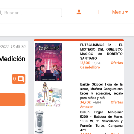
person
add
rch
Menu
FUTBOLISIMOS 12 : EL
/2022 16:48:30
MISTERIO DEL OBELISCO
MÁGICO de ROBERTO
 Medición
SANTIAGO
12,30€
Ofertas
12,95€
Casadellibro
comment
0
Barbie Skipper Hora de la
siesta, Muñeca Canguro con
bebés y accesorios, regalo
para niñas y niñ
34,70€
Ofertas
44,99€
Amazon
Braun Hogar Minipimer
5200 - Batidora de Mano,
1000 W, 21 Velocidades y
Función Turbo, Campana
Anti