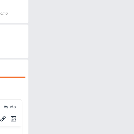
 como
Ayuda