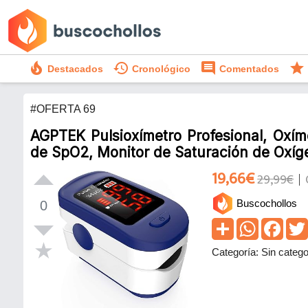
local_fire_department
history
comment
star
Destacados
Cronológico
Comentados
#OFERTA 69
AGPTEK Pulsioxímetro Profesional, Oxím
de SpO2, Monitor de Saturación de Oxíge
19,66€
29,99€
Buscochollos
0
Categoría: Sin catego