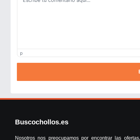
p
Buscochollos.es
Nosotros nos preocupamos por encontrar las ofertas,