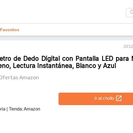
sea
Favoritos
10/12
etro de Dedo Digital con Pantalla LED para
no, Lectura Instantánea, Blanco y Azul
Ofertas Amazon
open_in_new
Ir al chollo
ría
|
Tienda: Amazon