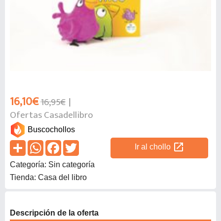
16,10€
16,95€
Ofertas Casadellibro
Buscochollos
open_in_new
Ir al chollo
Categoría: Sin categoría
Tienda: Casa del libro
Descripción de la oferta