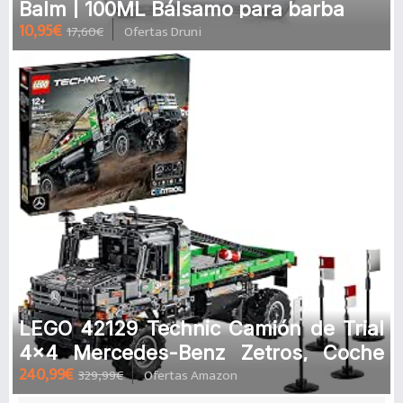
Balm | 100ML Bálsamo para barba
10,95€
17,60€
Ofertas Druni
LEGO 42129 Technic Camión de Trial
4x4 Mercedes-Benz Zetros, Coche
240,99€
329,99€
Ofertas Amazon
Teledirigido, Todoterreno de Jug