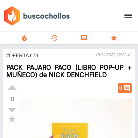
local_fire_department
history
comment
star
search
18/12/2022 22:22:41
#OFERTA 673
person
PACK PAJARO PACO (LIBRO POP-UP +
add
MUÑECO) de NICK DENCHFIELD
Menu
comment
0
0