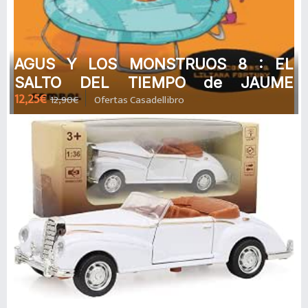
AGUS Y LOS MONSTRUOS 8 : EL
SALTO DEL TIEMPO de JAUME
12,25€
12,90€
Ofertas Casadellibro
COPONS RAMON