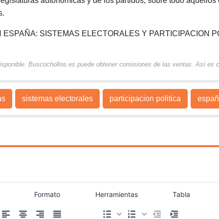
s Legislaturas autonómicas y de los partidos, sobre todo aquellos
s.
ESPAÑA: SISTEMAS ELECTORALES Y PARTICIPACION PO
 disponible. Buscochollos.es puede obtener comisiones de las ventas. Así es
as
sistemas electorales
participacion politica
españ
Formato
Herramientas
Tabla