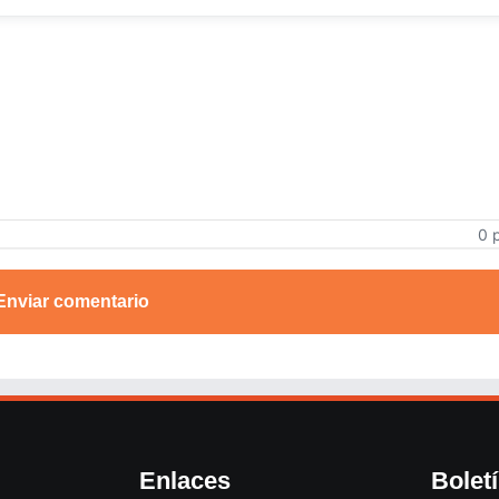
0 
Enviar comentario
Enlaces
Bolet