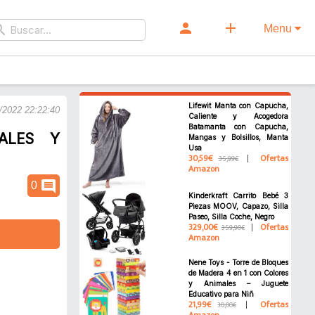
person
add
rch
Menu
Lifewit Manta con Capucha,
/2022 22:22:40
Caliente y Acogedora
Batamanta con Capucha,
ALES Y
Mangas y Bolsillos, Manta
Usa
30,59€
Ofertas
35,99€
Amazon
comment
0
Kinderkraft Carrito Bebé 3
Piezas MOOV, Capazo, Silla
Paseo, Silla Coche, Negro
329,00€
Ofertas
359,90€
Amazon
Nene Toys - Torre de Bloques
de Madera 4 en 1 con Colores
y Animales – Juguete
Educativo para Niñ
21,99€
Ofertas
30,00€