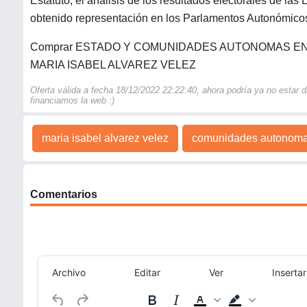
Estatuto, el análisis de los resultados electorales de la
obtenido representación en los Parlamentos Autonómico
Comprar ESTADO Y COMUNIDADES AUTONOMAS EN 
MARIA ISABEL ALVAREZ VELEZ
Oferta válida a fecha 18/12/2022 22:22:40, ahora podría ya no estar
financiamos la web :)
maria isabel alvarez velez
comunidades autonom
Comentarios
Archivo
Editar
Ver
Insertar