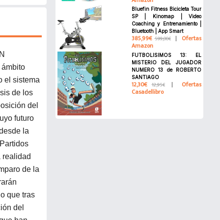
Amazon
Bluefin Fitness Bicicleta Tour
SP | Kinomap | Video
Coaching y Entrenamiento |
Bluetooth | App Smart
385,99€
Ofertas
599,00€
Amazon
N
FUTBOLISIMOS 13: EL
MISTERIO DEL JUGADOR
e ámbito
NUMERO 13 de ROBERTO
SANTIAGO
o el sistema
12,30€
Ofertas
12,95€
Casadellibro
sis de los
osición del
uyo futuro
 desde la
Partidos
 realidad
amparo de la
rarán
o que tras
ión del