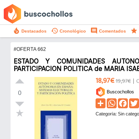
local_fire_department
history
comment
star
Destacados
Cronológico
Comentados
#OFERTA 662
ESTADO Y COMUNIDADES AUTONO
PARTICIPACION POLITICA de MARIA ISA
18,97€
19,97€
O
Buscochollos
0
Categoría: Sin catego