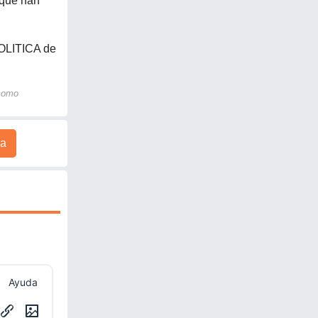
 que han
LITICA de
 como
a
Ayuda