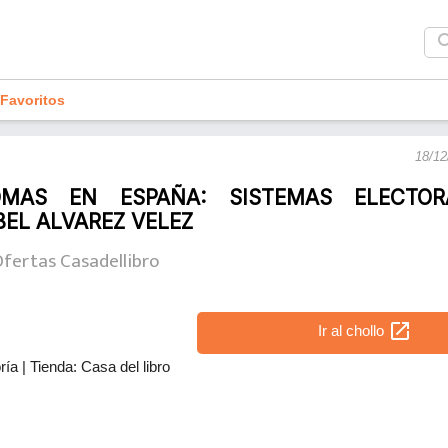
sea
Favoritos
18/12
MAS EN ESPAÑA: SISTEMAS ELECTOR
BEL ALVAREZ VELEZ
fertas Casadellibro
open_in_new
Ir al chollo
ría
|
Tienda: Casa del libro