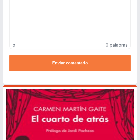
p
0 palabras
Enviar comentario