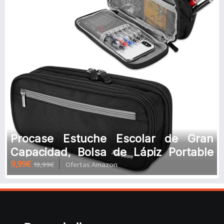
Procase Estuche Escolar de Gran
Capacidad, Bolsa de Lápiz Portable
9,99€
19,99€
Ofertas Amazon
Estuche Organizador de Material