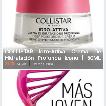
COLLISTAR Idro-Attiva Crema De
Hidratación Profunda Icono | 50ML
23,11€
34,50€
Ofertas Druni
Crema hidratante y reafirmante