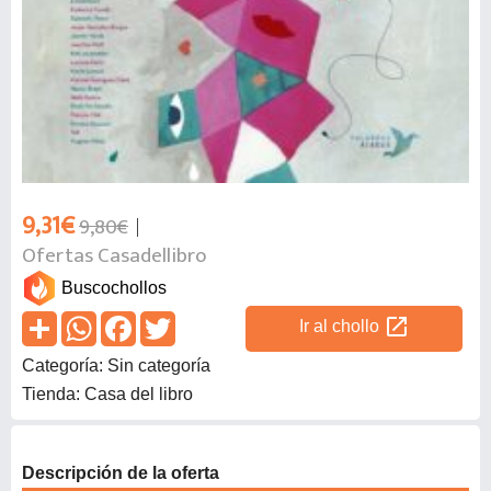
9,31€
9,80€
Ofertas Casadellibro
Buscochollos
open_in_new
Ir al chollo
Categoría: Sin categoría
Tienda: Casa del libro
Descripción de la oferta