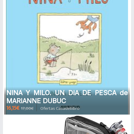
NINA Y MILO. UN DIA DE PESCA de
MARIANNE DUBUC
16,15€
17,00€
Ofertas Casadellibro