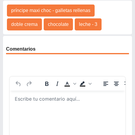
príncipe maxi choc - galletas rellenas
doble crema
chocolate
leche - 3
Comentarios