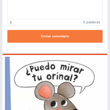
p
0 palabras
Enviar comentario