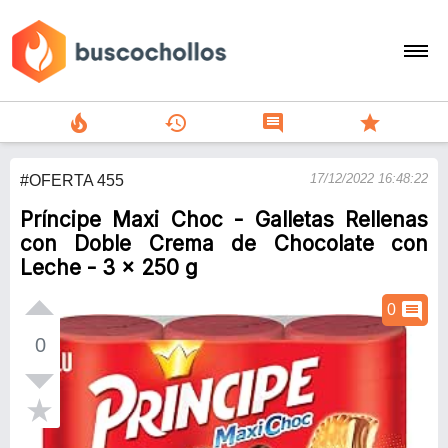
local_fire_department
history
comment
star
search
17/12/2022 16:48:22
#OFERTA 455
person
Príncipe Maxi Choc - Galletas Rellenas
add
con Doble Crema de Chocolate con
Leche - 3 x 250 g
Menu
comment
0
0