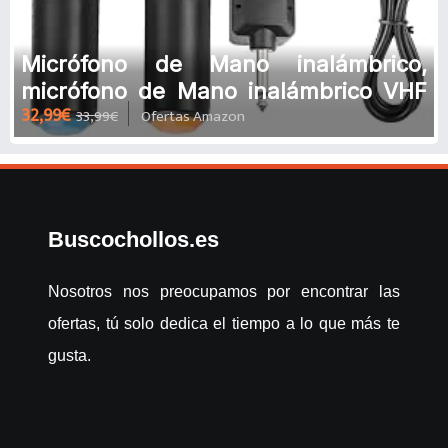
Micrófono de Mano inalámbrico,
micrófono de Mano inalámbrico VHF
32,99€
33,99€
Ofertas Amazon
Universal con Receptor/Antena p
Buscochollos.es
Nosotros nos preocupamos por encontrar las
ofertas, tú solo dedica el tiempo a lo que más te
gusta.