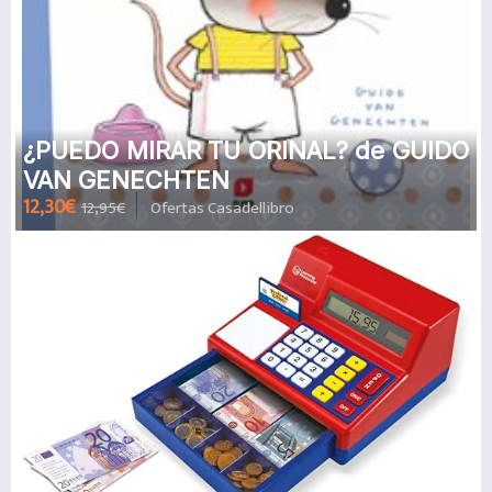
¿PUEDO MIRAR TU ORINAL? de GUIDO
VAN GENECHTEN
12,30€
12,95€
Ofertas Casadellibro