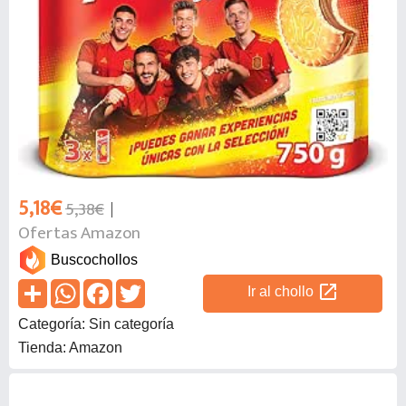
5,18€
5,38€
Ofertas Amazon
Buscochollos
open_in_new
Ir al chollo
Categoría: Sin categoría
Tienda: Amazon