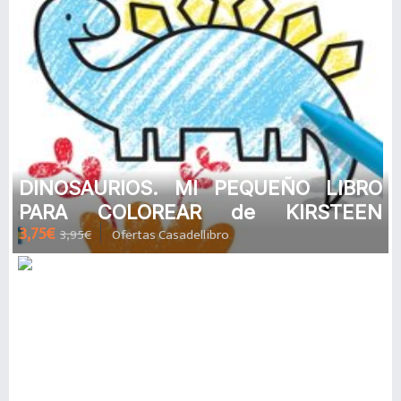
DINOSAURIOS. MI PEQUEÑO LIBRO
PARA COLOREAR de KIRSTEEN
3,75€
3,95€
Ofertas Casadellibro
ROBSON