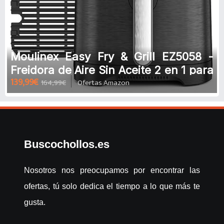
Moulinex Easy Fry & Grill EZ5058 -
Freidora de Aire Sin Aceite 2 en 1 para
139,99€
164,99€
Ofertas Amazon
Freír o a la Parrilla, P
Buscochollos.es
Nosotros nos preocupamos por encontrar las
ofertas, tú solo dedica el tiempo a lo que más te
gusta.