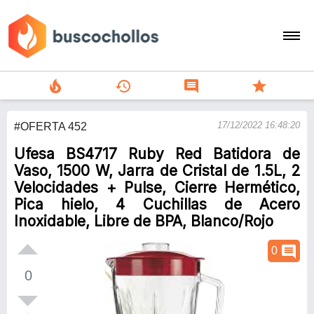
local_fire_department
history
comment
star
search
17/12/2022 16:48:20
#OFERTA 452
person
Ufesa BS4717 Ruby Red Batidora de
add
Vaso, 1500 W, Jarra de Cristal de 1.5L, 2
Velocidades + Pulse, Cierre Hermético,
Menu
Pica hielo, 4 Cuchillas de Acero
Inoxidable, Libre de BPA, Blanco/Rojo
comment
0
0