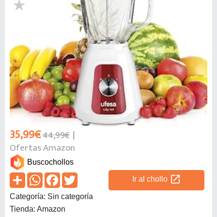
35,99€
44,99€
Ofertas Amazon
Buscochollos
open_in_new
Ir al chollo
Categoría: Sin categoría
Tienda: Amazon