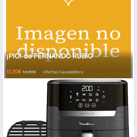
¡PIO! de FERNANDO RUBIO
13,30€
14,00€
Ofertas Casadellibro