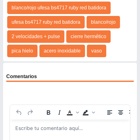
blanco/rojo ufesa bs4717 ruby red batidora
ufesa bs4717 ruby red batidora
blanco/rojo
2 velocidades + pulse
cierre hermético
pica hielo
acero inoxidable
vaso
Comentarios