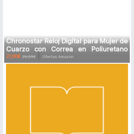
Chronostar Reloj Digital para Mujer de
Cuarzo con Correa en Poliuretano
21,90€
29,00€
Ofertas Amazon
R3751150503