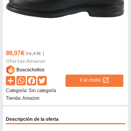
88,97€
94,41€
Ofertas Amazon
Buscochollos
open_in_new
Ir al chollo
Categoría: Sin categoría
Tienda: Amazon
Descripción de la oferta