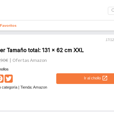
sea
Favoritos
17/12
er Tamaño total: 131 x 62 cm XXL
,90€
Ofertas Amazon
ollos
open_in_new
Ir al chollo
n categoría
|
Tienda: Amazon