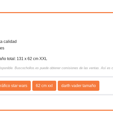
ta calidad
res
ño total: 131 x 62 cm XXL
 disponible. Buscochollos.es puede obtener comisiones de las ventas. Así es
ráfico star wars
62 cm xxl
darth vader tamaño