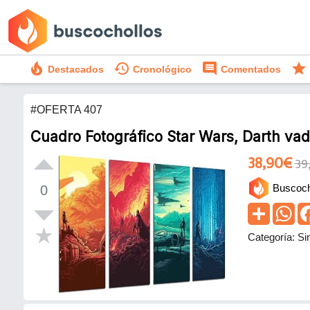
local_fire_department
history
comment
star
Destacados
Cronológico
Comentados
#OFERTA 407
Cuadro Fotográfico Star Wars, Darth vad
38,90€
39
Buscoch
0
Categoría: Si