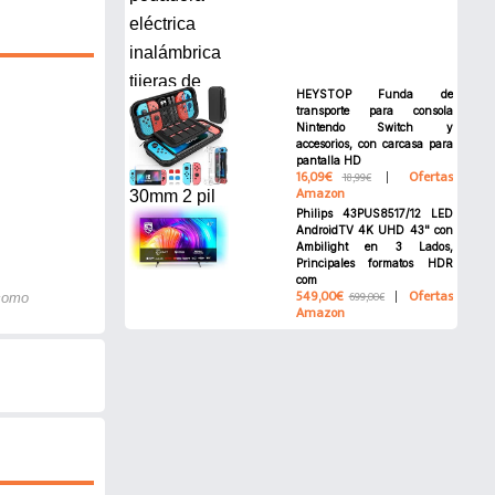
HEYSTOP Funda de
transporte para consola
Nintendo Switch y
accesorios, con carcasa para
pantalla HD
16,09€
Ofertas
18,99€
Amazon
Philips 43PUS8517/12 LED
AndroidTV 4K UHD 43" con
Ambilight en 3 Lados,
Principales formatos HDR
com
549,00€
Ofertas
699,00€
 como
Amazon