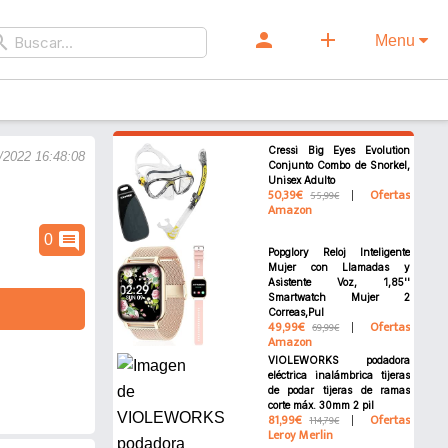
person
add
rch
Menu
Cressi Big Eyes Evolution
/2022 16:48:08
Conjunto Combo de Snorkel,
Unisex Adulto
50,39€
Ofertas
55,99€
Amazon
comment
0
Popglory Reloj Inteligente
Mujer con Llamadas y
Asistente Voz, 1,85''
Smartwatch Mujer 2
Correas,Pul
49,99€
Ofertas
69,99€
Amazon
VIOLEWORKS podadora
eléctrica inalámbrica tijeras
de podar tijeras de ramas
corte máx. 30mm 2 pil
81,99€
Ofertas
114,79€
Leroy Merlin