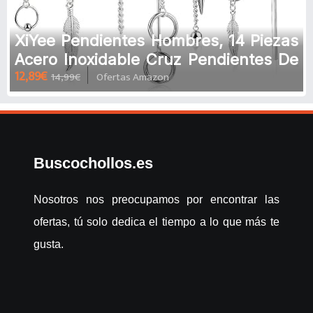
XiYee Pendientes Hombres, 14 Piezas
Acero Inoxidable Cruz Pendientes De
12,89€
14,99€
Ofertas Amazon
Cadena Mujeres, Pendientes d
Buscochollos.es
Nosotros nos preocupamos por encontrar las
ofertas, tú solo dedica el tiempo a lo que más te
gusta.