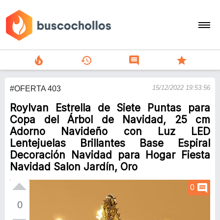
local_fire_department
history
comment
star
search
15/12/2022 19:53:56
#OFERTA 403
person
Roylvan Estrella de Siete Puntas para
add
Copa del Árbol de Navidad, 25 cm
Adorno Navideño con Luz LED
Menu
Lentejuelas Brillantes Base Espiral
Decoración Navidad para Hogar Fiesta
Navidad Salon Jardín, Oro
comment
0
0