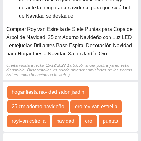
durante la temporada navideña, para que su árbol
de Navidad se destaque.
Comprar Roylvan Estrella de Siete Puntas para Copa del
Árbol de Navidad, 25 cm Adorno Navideño con Luz LED
Lentejuelas Brillantes Base Espiral Decoración Navidad
para Hogar Fiesta Navidad Salon Jardín, Oro
Oferta válida a fecha 15/12/2022 19:53:56, ahora podría ya no estar
disponible. Buscochollos.es puede obtener comisiones de las ventas.
Así es como financiamos la web :)
hogar fiesta navidad salon jardín
25 cm adorno navideño
oro roylvan estrella
roylvan estrella
navidad
oro
puntas