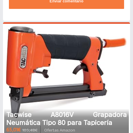
Enviar comentario
Tacwise A8016V Grapadora
Neumática Tipo 80 para Tapicería
65,01€
105,48€
Ofertas Amazon