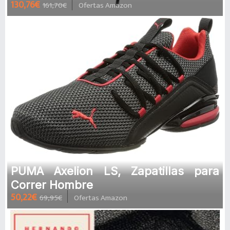
130,76€
161,70€
Ofertas Amazon
envolvente 7.1, graves ajustables,
PUMA Axelion LS, Zapatillas para
Correr Hombre
50,22€
69,95€
Ofertas Amazon