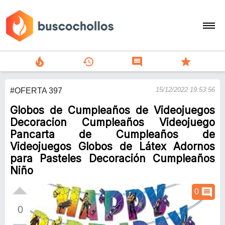
local_fire_department
history
comment
star
search
15/12/2022 19:53:56
#OFERTA 397
person
Globos de Cumpleaños de Videojuegos
add
Decoracion Cumpleaños Videojuego
Pancarta de Cumpleaños de
Menu
Videojuegos Globos de Látex Adornos
para Pasteles Decoración Cumpleaños
Niño
comment
0
0