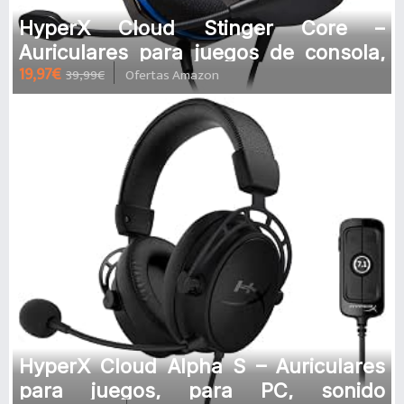
HyperX Cloud Stinger Core –
Auriculares para juegos de consola,
19,97€
39,99€
Ofertas Amazon
Compatibles con PS5, PS4, PS4 Pro
HyperX Cloud Alpha S – Auriculares
para juegos, para PC, sonido