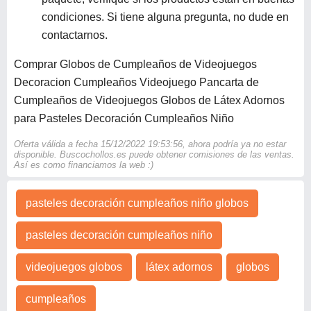
condiciones. Si tiene alguna pregunta, no dude en
contactarnos.
Comprar Globos de Cumpleaños de Videojuegos
Decoracion Cumpleaños Videojuego Pancarta de
Cumpleaños de Videojuegos Globos de Látex Adornos
para Pasteles Decoración Cumpleaños Niño
Oferta válida a fecha 15/12/2022 19:53:56, ahora podría ya no estar
disponible. Buscochollos.es puede obtener comisiones de las ventas.
Así es como financiamos la web :)
pasteles decoración cumpleaños niño globos
pasteles decoración cumpleaños niño
videojuegos globos
látex adornos
globos
cumpleaños