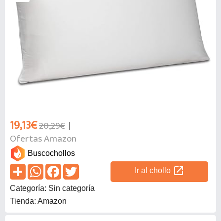
19,13€
20,29€
Ofertas Amazon
Buscochollos
open_in_new
Ir al chollo
Categoría: Sin categoría
Tienda: Amazon