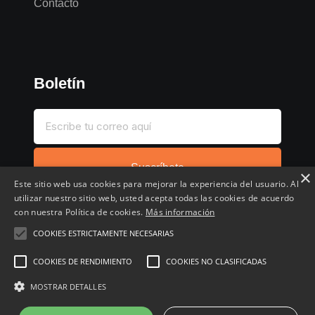
Contacto
Boletín
Suscríbete
×
Este sitio web usa cookies para mejorar la experiencia del usuario. Al
utilizar nuestro sitio web, usted acepta todas las cookies de acuerdo
con nuestra Política de cookies.
Más información
COOKIES ESTRICTAMENTE NECESARIAS
Inicio
Compartir chollo
Destacados
Cronológico
COOKIES DE RENDIMIENTO
COOKIES NO CLASIFICADAS
Comentados
Favoritos
MOSTRAR DETALLES
Copyright © 2022 - 2026 Buscochollos.es