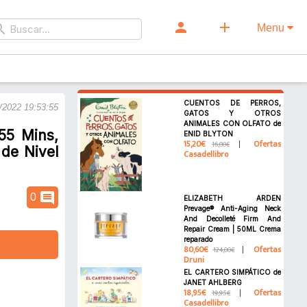
person
add
rch
Menu
CUENTOS DE PERROS,
/2022 19:53:55
GATOS Y OTROS
ANIMALES CON OLFATO de
55 Mins,
ENID BLYTON
15,20€
Ofertas
16,00€
 de Nivel
Casadellibro
comment
0
ELIZABETH ARDEN
Prevage® Anti-Aging Neck
And Decolleté Firm And
Repair Cream | 50ML Crema
reparado
80,60€
Ofertas
124,00€
Druni
EL CARTERO SIMPÁTICO de
JANET AHLBERG
18,95€
Ofertas
19,95€
Casadellibro