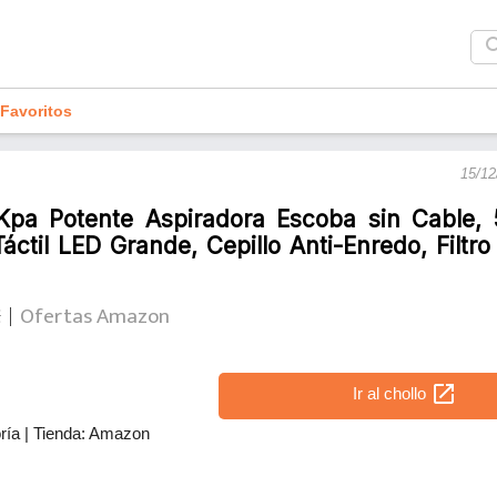
sea
Favoritos
15/12
Kpa Potente Aspiradora Escoba sin Cable, 
Táctil LED Grande, Cepillo Anti-Enredo, Filtro
€
Ofertas Amazon
open_in_new
Ir al chollo
ría
|
Tienda: Amazon