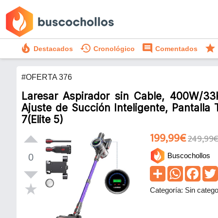
local_fire_department
history
comment
star
Destacados
Cronológico
Comentados
#OFERTA 376
Laresar Aspirador sin Cable, 400W/33
Ajuste de Succión Inteligente, Pantalla 
7(Elite 5)
199,99€
249,99
Buscochollos
0
Categoría: Sin catego