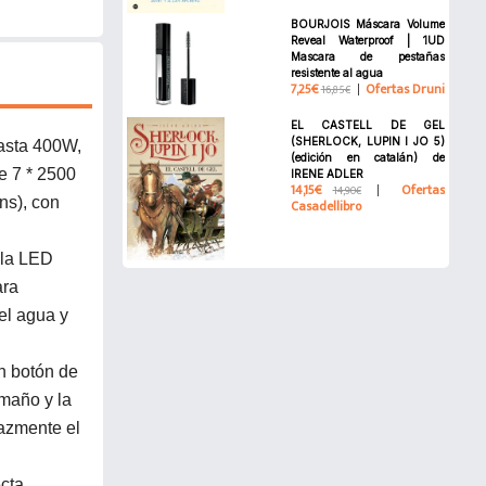
BOURJOIS Máscara Volume
Reveal Waterproof | 1UD
Mascara de pestañas
resistente al agua
7,25€
Ofertas Druni
16,85€
EL CASTELL DE GEL
(SHERLOCK, LUPIN I JO 5)
asta 400W,
(edición en catalán) de
e 7 * 2500
IRENE ADLER
14,15€
Ofertas
14,90€
ns), con
Casadellibro
lla LED
ara
el agua y
n botón de
maño y la
cazmente el
cta