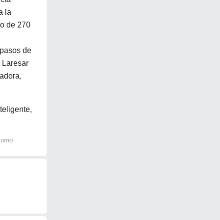
a la
io de 270
 pasos de
. Laresar
radora,
eligente,
 como