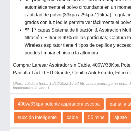
automáticamente el polvo circundante en un moment
cantidad de polvo (33kpa / 25kpa / 15kpa), regula 
grados con luz led le permite ver fácilmente el polv
💜【7 capas Sistema de filtración & Aspiración Mult
filtración. Filtrar el 99% de las partículas; Captura 
Wireless aspirator tiene 4 tipos de cepillos y acces
puedes limpiar el piso o la alfombra.
Comprar Laresar Aspirador sin Cable, 400W/33Kpa Potent
Pantalla Táctil LED Grande, Cepillo Anti-Enredo, Filtro de
Oferta válida a fecha 15/12/2022 19:53:55, ahora podría ya no estar
financiamos la web :)
400w/33kpa potente aspiradora escoba
pantalla t
succión inteligente
cable
55 mins
ajuste