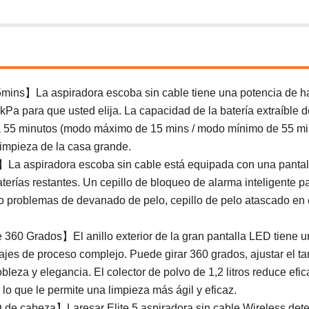
ins】La aspiradora escoba sin cable tiene una potencia de h
kPa para que usted elija. La capacidad de la batería extraíble d
ta 55 minutos (modo máximo de 15 mins / modo mínimo de 55 mi
limpieza de la casa grande.
r】La aspiradora escoba sin cable está equipada con una panta
baterías restantes. Un cepillo de bloqueo de alarma inteligente p
o o problemas de devanado de pelo, cepillo de pelo atascado en 
60 Grados】El anillo exterior de la gran pantalla LED tiene u
jes de proceso complejo. Puede girar 360 grados, ajustar el ta
bleza y elegancia. El colector de polvo de 1,2 litros reduce efi
lo que le permite una limpieza más ágil y eficaz.
de cabeza】Laresar Elite 5 aspiradora sin cable Wireless dete