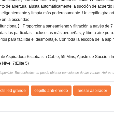
o de apertura, ajusta automáticamente la succión de acuerdo 
inteligentemente y limpia más poderosamente. Un cepillo girator
o en la oscuridad.
ifuncional】 Proporciona saneamiento y filtración a través de 7
todas las partículas, incluso las más pequeñas, y libera aire puro
orios para facilitar el desmontaje. Con toda la escoba de la aspi
e Aspiradora Escoba sin Cable, 55 Mins, Ajuste de Succión Int
 Nivel 7(Elite 5)
 disponible. Buscochollos.es puede obtener comisiones de las ventas. Así es
áctil led grande
cepillo anti-enredo
laresar aspirador