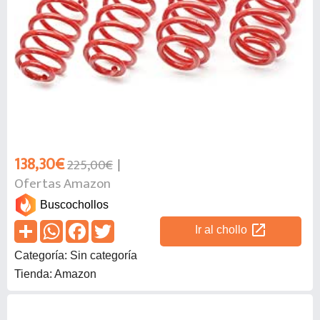
138,30€
225,00€
Ofertas Amazon
Buscochollos
open_in_new
Ir al chollo
Categoría: Sin categoría
Tienda: Amazon