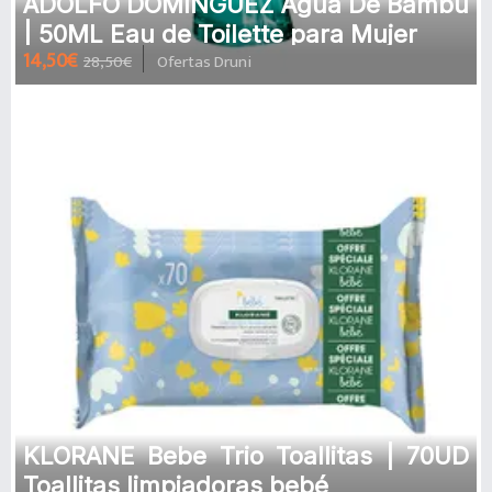
ADOLFO DOMINGUEZ Agua De Bambú
| 50ML Eau de Toilette para Mujer
14,50€
28,50€
Ofertas Druni
KLORANE Bebe Trio Toallitas | 70UD
Toallitas limpiadoras bebé