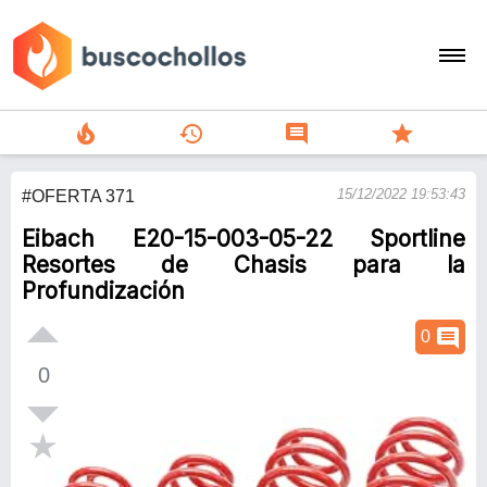
local_fire_department
history
comment
star
search
15/12/2022 19:53:43
#OFERTA 371
person
Eibach E20-15-003-05-22 Sportline
add
Resortes de Chasis para la
Profundización
Menu
comment
0
0