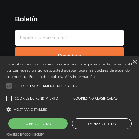
Boletín
Suscríbete
×
Este sitio web usa cookies para mejorar la experiencia del usuario. Al
utilizar nuestro sitio web, usted acepta todas las cookies de acuerdo
con nuestra Política de cookies.
Más información
COOKIES ESTRICTAMENTE NECESARIAS
Inicio
Compartir chollo
Destacados
Cronológico
COOKIES DE RENDIMIENTO
COOKIES NO CLASIFICADAS
Comentados
Favoritos
MOSTRAR DETALLES
Copyright © 2022 - 2026 Buscochollos.es
ACEPTAR TODO
RECHAZAR TODO
POWERED BY COOKIESCRIPT