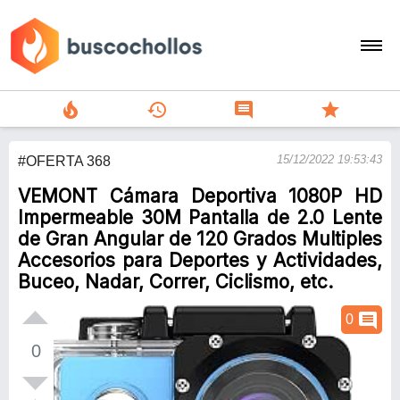
local_fire_department
history
comment
star
search
15/12/2022 19:53:43
#OFERTA 368
person
VEMONT Cámara Deportiva 1080P HD
add
Impermeable 30M Pantalla de 2.0 Lente
de Gran Angular de 120 Grados Multiples
Menu
Accesorios para Deportes y Actividades,
Buceo, Nadar, Correr, Ciclismo, etc.
comment
0
0