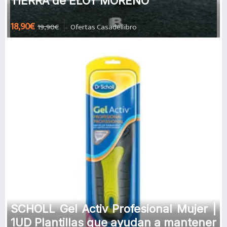
TIERRA de ELOY MORENO
18,90€
19,90€
Ofertas Casadellibro
SCHOLL Gel Activ Profesional Mujer |
1UD Plantillas que ayudan a mantener