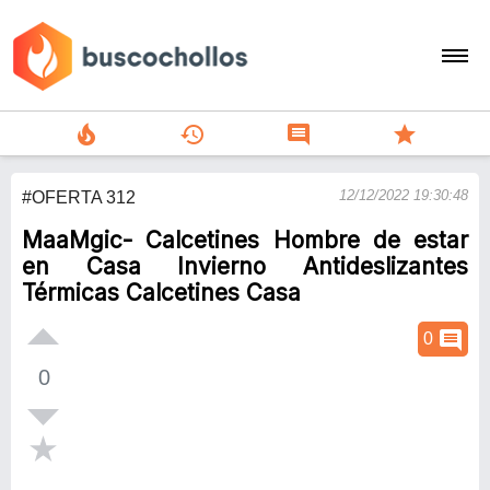
local_fire_department
history
comment
star
search
12/12/2022 19:30:48
#OFERTA 312
person
MaaMgic- Calcetines Hombre de estar
add
en Casa Invierno Antideslizantes
Térmicas Calcetines Casa
Menu
comment
0
0