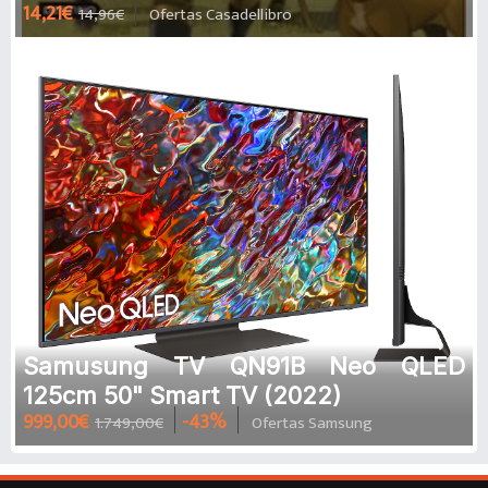
14,21€
14,96€
Ofertas Casadellibro
ADLER
Samusung TV QN91B Neo QLED
125cm 50" Smart TV (2022)
999,00€
-43%
1.749,00€
Ofertas Samsung