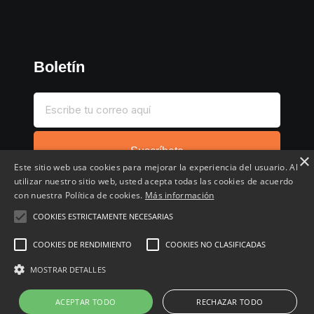
Boletín
Suscríbete
×
Este sitio web usa cookies para mejorar la experiencia del usuario. Al
utilizar nuestro sitio web, usted acepta todas las cookies de acuerdo
con nuestra Política de cookies.
Más información
COOKIES ESTRICTAMENTE NECESARIAS
Inicio
Compartir chollo
Destacados
Cronológico
COOKIES DE RENDIMIENTO
COOKIES NO CLASIFICADAS
Comentados
Favoritos
MOSTRAR DETALLES
Copyright © 2022 - 2026 Buscochollos.es
ACEPTAR TODO
RECHAZAR TODO