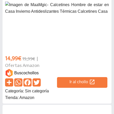
14,99€
19,99€
Ofertas Amazon
Buscochollos
open_in_new
Ir al chollo
Categoría: Sin categoría
Tienda: Amazon