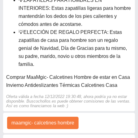
💡ZAPATILLAS PARA HOMBRES EN
INTERIORES: Estas zapatillas ligeras para hombre
mantendrán los dedos de los pies calientes y
cómodos antes de acostarse.
💡ELECCIÓN DE REGALO PERFECTA: Estas
zapatillas de casa para hombre son un regalo
genial de Navidad, Día de Gracias para tu mismo,
su padre, marido, novio u otros miembros de la
familia.
Comprar MaaMgic- Calcetines Hombre de estar en Casa
Invierno Antideslizantes Térmicas Calcetines Casa
Oferta válida a fecha 12/12/2022 19:30:48, ahora podría ya no estar
disponible. Buscochollos.es puede obtener comisiones de las ventas.
Así es como financiamos la web :)
maamgic- calcetines hombre