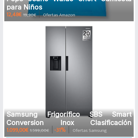
para Niños
12,48€
19,90€
Ofertas Amazon
Samsung Frigorífico SBS Smart
Conversion Inox Clasificación
1.099,00€
-31%
1.599,00€
Ofertas Samsung
Energética