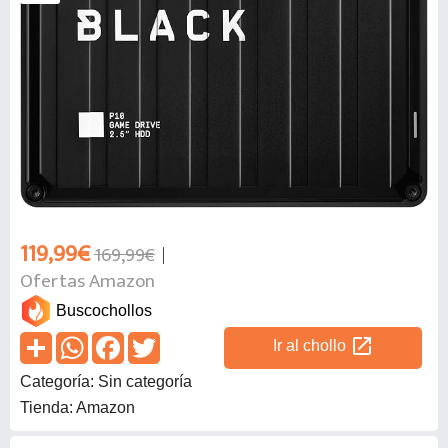
119,99€
169,99€
Ofertas Amazon
Buscochollos
open_in_new
Ir al chollo
Categoría: Sin categoría
Tienda: Amazon