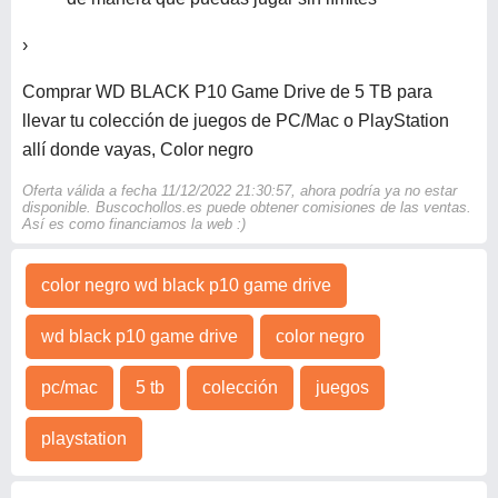
›
Comprar WD BLACK P10 Game Drive de 5 TB para
llevar tu colección de juegos de PC/Mac o PlayStation
allí donde vayas, Color negro
Oferta válida a fecha 11/12/2022 21:30:57, ahora podría ya no estar
disponible. Buscochollos.es puede obtener comisiones de las ventas.
Así es como financiamos la web :)
color negro wd black p10 game drive
wd black p10 game drive
color negro
pc/mac
5 tb
colección
juegos
playstation