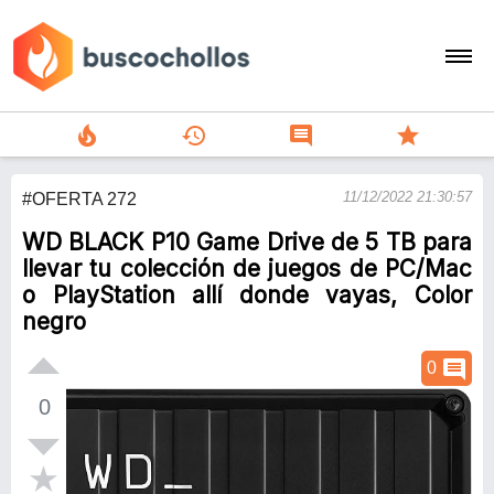
local_fire_department
history
comment
star
search
11/12/2022 21:30:57
#OFERTA 272
person
WD BLACK P10 Game Drive de 5 TB para
add
llevar tu colección de juegos de PC/Mac
o PlayStation allí donde vayas, Color
Menu
negro
comment
0
0