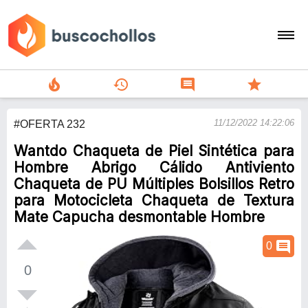
local_fire_department
history
comment
star
search
11/12/2022 14:22:06
#OFERTA 232
person
Wantdo Chaqueta de Piel Sintética para
add
Hombre Abrigo Cálido Antiviento
Chaqueta de PU Múltiples Bolsillos Retro
Menu
para Motocicleta Chaqueta de Textura
Mate Capucha desmontable Hombre
comment
0
0