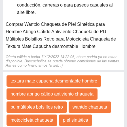
conducción, carreras o para paseos casuales al
aire libre.
Comprar Wantdo Chaqueta de Piel Sintética para
Hombre Abrigo Cálido Antiviento Chaqueta de PU
Múltiples Bolsillos Retro para Motocicleta Chaqueta de
Textura Mate Capucha desmontable Hombre
Oferta válida a fecha 11/12/2022 14:22:06, ahora podría ya no estar
disponible. Buscochollos.es puede obtener comisiones de las ventas.
Así es como financiamos la web :)
textura mate capucha desmontable hombre
hombre abrigo cálido antiviento chaqueta
pu múltiples bolsillos retro
wantdo chaqueta
motocicleta chaqueta
piel sintética