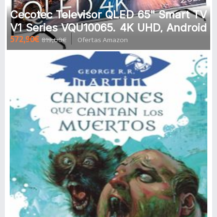
Cecotec Televisor QLED 65" Smart TV
V1 Series VQU10065. 4K UHD, Android
572,90€
819,00€
Ofertas Amazon
11, Diseño Frameless, MEMC,