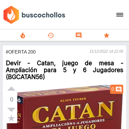
local_fire_department
history
comment
star
search
11/12/2022 14:22:06
#OFERTA 200
person
Devir - Catan, juego de mesa -
add
Ampliación para 5 y 6 Jugadores
(BGCATAN56)
Menu
comment
0
0