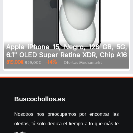
Apple iPhone 15, Negro, 128 GB, 5G,
6.1" OLED Super Retina XDR, Chip A16
819,00€
-14%
959,00€
Ofertas Mediamarkt
Bionic, iOS
Buscochollos.es
Nosotros nos preocupamos por encontrar las
ofertas, tú solo dedica el tiempo a lo que más te