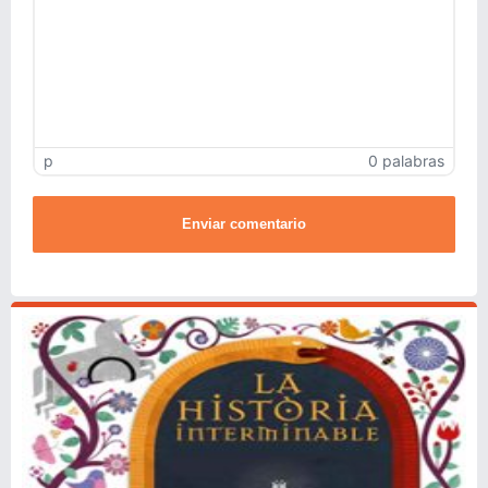
p
0 palabras
Enviar comentario