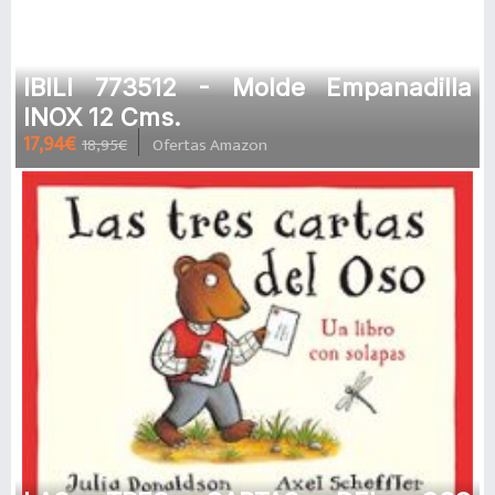
IBILI 773512 - Molde Empanadilla
INOX 12 Cms.
17,94€
18,95€
Ofertas Amazon