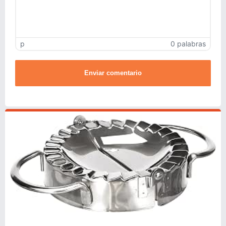
p
0 palabras
Enviar comentario