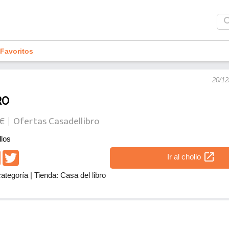
sea
Favoritos
20/12
RO
5€
Ofertas Casadellibro
los
open_in_new
Ir al chollo
categoría
|
Tienda: Casa del libro