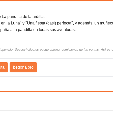
La pandilla de la ardilla.
si en la Luna" y "Una fiesta (casi) perfecta", y además, un muñe
paña a la pandilla en todas sus aventuras.
 disponible. Buscochollos.es puede obtener comisiones de las ventas. Así es
uta
begoña oro