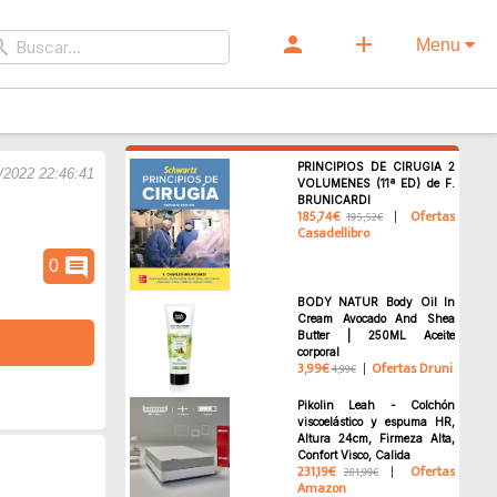
person
add
rch
Menu
PRINCIPIOS DE CIRUGIA 2
/2022 22:46:41
VOLUMENES (11ª ED) de F.
BRUNICARDI
185,74€
Ofertas
195,52€
Casadellibro
comment
0
BODY NATUR Body Oil In
Cream Avocado And Shea
Butter | 250ML Aceite
corporal
3,99€
Ofertas Druni
4,99€
Pikolin Leah - Colchón
viscoelástico y espuma HR,
Altura 24cm, Firmeza Alta,
Confort Visco, Calida
231,19€
Ofertas
281,99€
Amazon