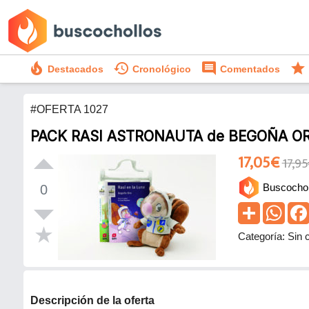
local_fire_department
history
comment
star
Destacados
Cronológico
Comentados
#OFERTA 1027
PACK RASI ASTRONAUTA de BEGOÑA O
17,05€
17,9
Buscochol
0
Categoría: Sin 
Descripción de la oferta