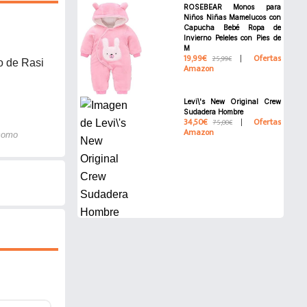
ROSEBEAR Monos para
Niños Niñas Mamelucos con
Capucha Bebé Ropa de
Invierno Peleles con Pies de
M
19,99€
Ofertas
25,99€
co de Rasi
Amazon
Levi\'s New Original Crew
Sudadera Hombre
34,50€
Ofertas
75,00€
Amazon
 como