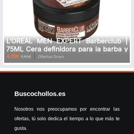
L'OREAL MEN EXPERT Barberclub |
75ML Cera definidora para la barba y
4,99€
7,95€
Ofertas Druni
el cabello
Buscochollos.es
Nosotros nos preocupamos por encontrar las
ofertas, tú solo dedica el tiempo a lo que más te
gusta.