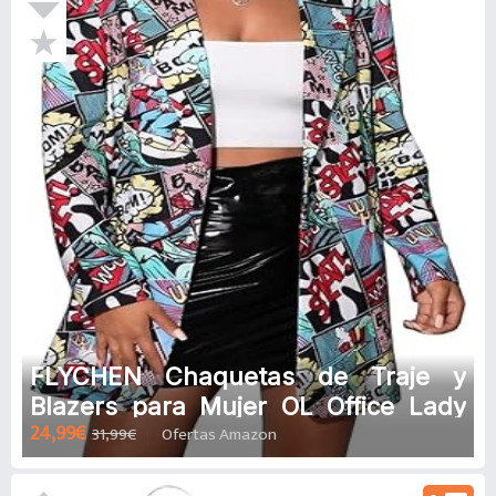
FLYCHEN Chaquetas de Traje y
Blazers para Mujer OL Office Lady
24,99€
31,99€
Ofertas Amazon
Chaqueta Floral Coat Casual de
Moda Casual Blazers