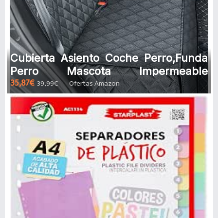
Cubierta Asiento Coche Perro,Funda
Perro Mascota Impermeable
35,87€
39,99€
Ofertas Amazon
Resistente.Alfombra de Asiento de
Estil