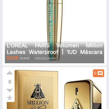
L'OREAL PARIS Volumen Million
Lashes Waterproof | 1UD Máscara
10,50€
12,95€
Ofertas Druni
de pestañas resistente al agua
comment
0
0