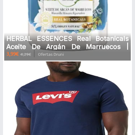
HERBAL ESSENCES Real Botanicals
Aceite De Argán De Marruecos |
3,99€
4,29€
Ofertas Druni
250ML Máscara Capilar Reparadora