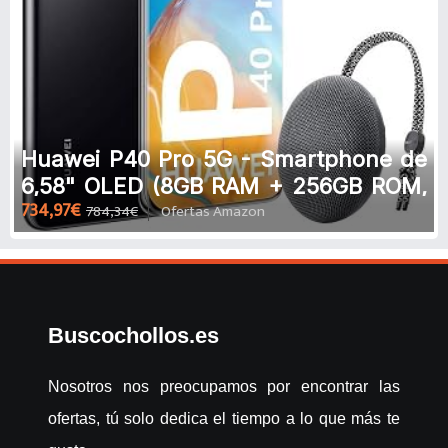
Huawei P40 Pro 5G - Smartphone de
6,58" OLED (8GB RAM + 256GB ROM,
734,97€
784,34€
Ofertas Amazon
Cámaras Leica (50+40+12+TOF), zo
Buscochollos.es
Nosotros nos preocupamos por encontrar las
ofertas, tú solo dedica el tiempo a lo que más te