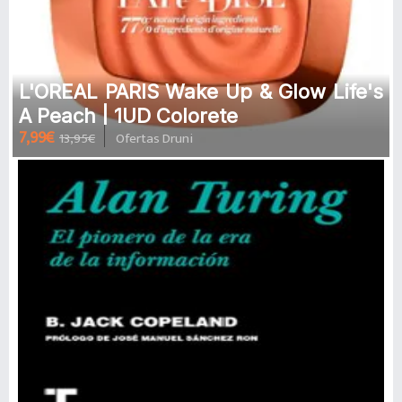
L'OREAL PARIS Wake Up & Glow Life's
A Peach | 1UD Colorete
7,99€
13,95€
Ofertas Druni