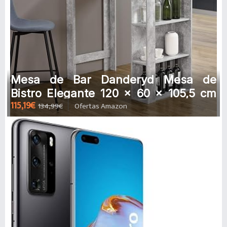
Mesa de Bar Danderyd Mesa de
Bistro Elegante 120 x 60 x 105,5 cm
115,19€
134,99€
Ofertas Amazon
Mesa Alta de Cocina con 3 Estantes