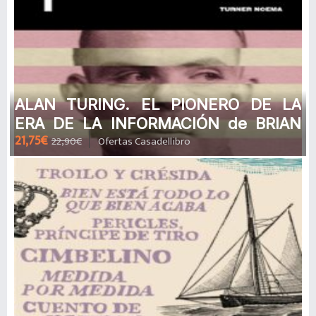
ALAN TURING. EL PIONERO DE LA
ERA DE LA INFORMACIÓN de BRIAN
21,75€
22,90€
Ofertas Casadellibro
JACK COPELAND