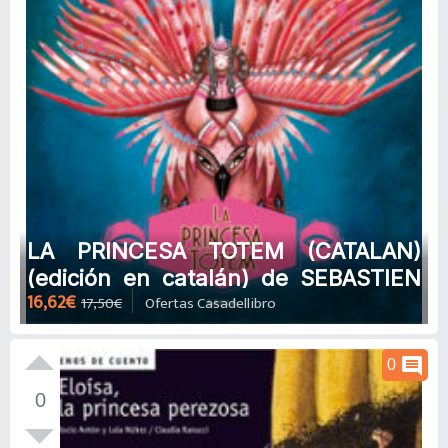
LA PRINCESA TOTEM (CATALAN)
(edición en catalán) de SEBASTIEN
16,62€
17,50€
Ofertas Casadellibro
PEREZ
comment
0
0