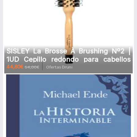
SISLEY La Brosse À Brushing Nº2 |
1UD Cepillo redondo para cabellos
44,80€
64,00€
Ofertas Druni
largos