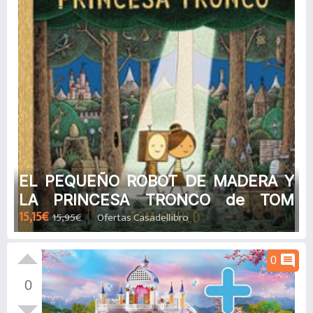
EL PEQUEÑO ROBOT DE MADERA Y
LA PRINCESA TRONCO de TOM
15,15€
15,95€
Ofertas Casadellibro
GAULD
comment
0
0