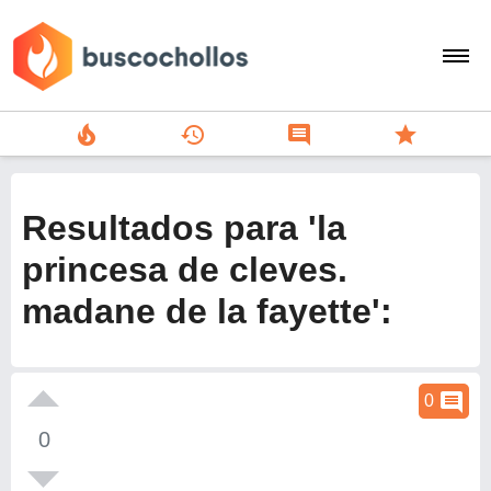
local_fire_department
history
comment
star
search
person
Resultados para 'la
add
princesa de cleves.
madane de la fayette':
Menu
comment
0
0