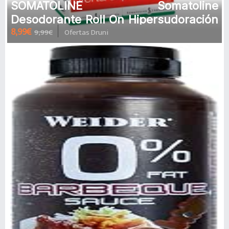
SOMATOLINE Somatoline
Desodorante Roll On Hipersudoración
8,99€
9,99€
Ofertas Druni
| 80ML Desodorante en roll on