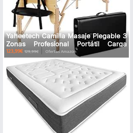
Yaheetech Camilla Masaje Plegable 3
Zonas Profesional Portátil Carga
123,99€
129,99€
Ofertas Amazon
250kg 213×82cm Altura Ajustab