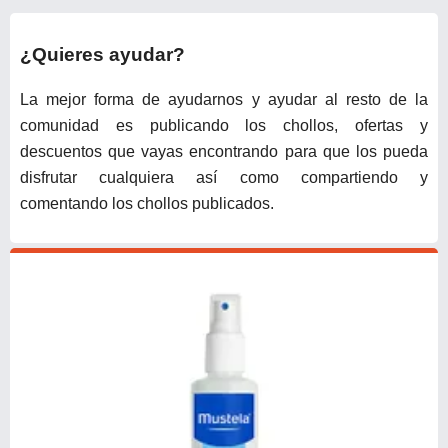
ID/FHD1920*1200/Dobles
Cámaras/GPS/OTG/Type C/4
¿Quieres ayudar?
Altavoz/Metal
La mejor forma de ayudarnos y ayudar al resto de la
comunidad es publicando los chollos, ofertas y
descuentos que vayas encontrando para que los pueda
disfrutar cualquiera así como compartiendo y
comentando los chollos publicados.