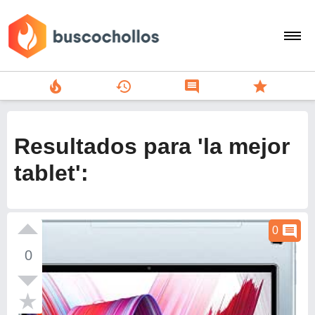
local_fire_department
history
comment
star
search
person
Resultados para 'la mejor
add
tablet':
Menu
comment
0
0