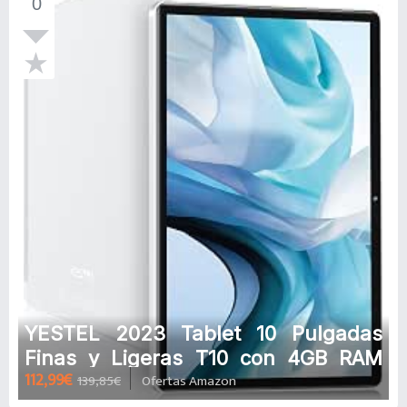
0
YESTEL 2023 Tablet 10 Pulgadas
Finas y Ligeras T10 con 4GB RAM
112,99€
139,85€
Ofertas Amazon
+64GB ROM Ampliable hasta 256 GB,