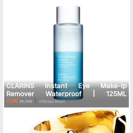
CLARINS Instant Eye Make-Ip
Remover Waterproof | 125ML
17,11€
29,50€
Ofertas Druni
Desmaquillante bifásico para ojos
sensibles