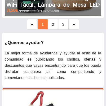
WiFi Táctil, Lámpara de Mesa LED
31,50€
41,99€
Ofertas Amazon
compatible con Alexa y Google
Home, 16 Millones Colores RGB y Luz
Blanca Regulable, Luz de Noche
«
1
2
3
»
Dormitorio con Control de Voz y APP
¿Quieres ayudar?
La mejor forma de ayudarnos y ayudar al resto de la
comunidad es publicando los chollos, ofertas y
descuentos que vayas encontrando para que los pueda
disfrutar cualquiera así como compartiendo y
comentando los chollos publicados.