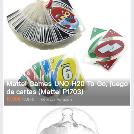
Mattel Games UNO H20 To Go, juego
de cartas (Mattel P1703)
15,90€
17,99€
Ofertas Amazon