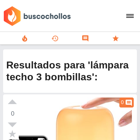
local_fire_department
history
comment
star
search
person
Resultados para 'lámpara
add
techo 3 bombillas':
Menu
comment
0
0