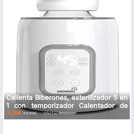
Calienta Biberones, esterilizador 5 en
1 con temporizador Calentador de
35,99€
44,99€
Ofertas Amazon
alimentos para bebés y desc