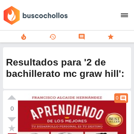
local_fire_department
history
comment
star
search
person
Resultados para '2 de
add
bachillerato mc graw hill':
Menu
comment
0
0