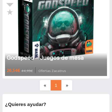
Godspeed - Juegos de mesa
26,54€
44,99€
Ofertas Zacatrus
«
1
»
¿Quieres ayudar?