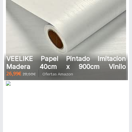
VEELIKE Papel Pintado Imitacion
Madera 40cm x 900cm Vinilo
26,99€
28,60€
Ofertas Amazon
Autoadhesivo Papel Pared Adhesivas
Para M