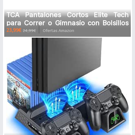
TCA Pantalones Cortos Elite Tech
para Correr o Gimnasio con Bolsillos
23,99€
24,99€
Ofertas Amazon
de Cremallera para Hombre