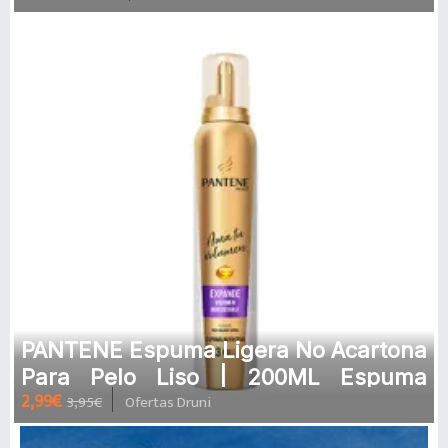
PANTENE Espuma Ligera No Acartona
Para Pelo Liso | 200ML Espuma
2,99€
3,95€
Ofertas Druni
nutritiva