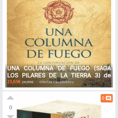
UNA COLUMNA DE FUEGO (SAGA
LOS PILARES DE LA TIERRA 3) de
23,65€
24,90€
Ofertas Casadellibro
KEN FOLLETT
comment
0
0