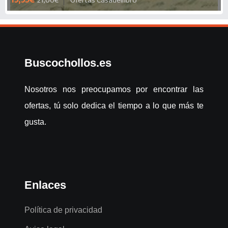
21,00€
Ofertas Casadellibro
SAAVEDRA
Buscochollos.es
Nosotros nos preocupamos por encontrar las
ofertas, tú solo dedica el tiempo a lo que más te
gusta.
Enlaces
Política de privacidad