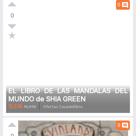
comment
0
0
EL LIBRO DE LAS MANDALAS DEL
MUNDO de SHIA GREEN
15,53€
16,35€
Ofertas Casadellibro
comment
0
0