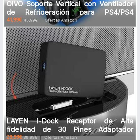
OIVO Soporte Vertical con Ventilador
de Refrigeración para PS4/PS4
41,99€
45,99€
Ofertas Amazon
Pro/PS4 Slim, Estación de Carga
LAYEN i-Dock Receptor de Alta
fidelidad de 30 Pines Adaptador
29,99€
39,99€
Ofertas Amazon
Bluetooth Música estéreo inalámbric