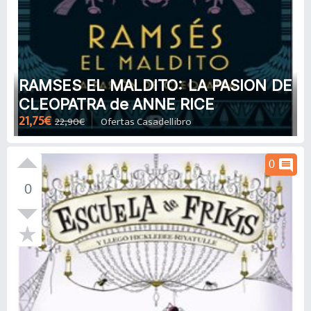
RAMSES EL MALDITO: LA PASION DE
CLEOPATRA de ANNE RICE
21,75€
22,90€
Ofertas Casadellibro
comment
0
0