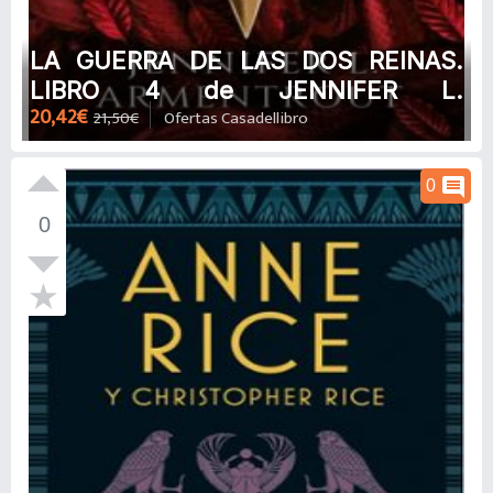
LA GUERRA DE LAS DOS REINAS.
LIBRO 4 de JENNIFER L.
20,42€
21,50€
Ofertas Casadellibro
ARMENTROUT
comment
0
0