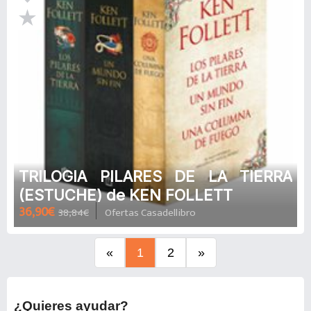
TRILOGIA PILARES DE LA TIERRA
(ESTUCHE) de KEN FOLLETT
36,90€
38,84€
Ofertas Casadellibro
«
1
2
»
¿Quieres ayudar?