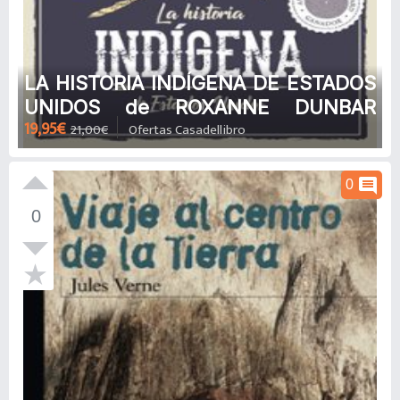
LA HISTORIA INDÍGENA DE ESTADOS
UNIDOS de ROXANNE DUNBAR
19,95€
21,00€
Ofertas Casadellibro
ORTIZ
comment
0
0