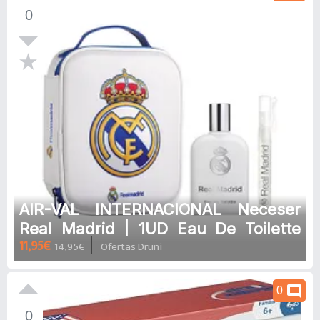
0
AIR-VAL INTERNACIONAL Neceser
Real Madrid | 1UD Eau De Toilette
11,95€
14,95€
Ofertas Druni
Infantil
comment
0
0