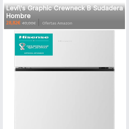
Levi\'s Graphic Crewneck B Sudadera
Hombre
28,82€
40,00€
Ofertas Amazon