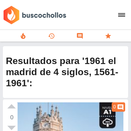
local_fire_department
history
comment
star
search
person
Resultados para '1961 el
add
madrid de 4 siglos, 1561-
1961':
Menu
comment
0
0