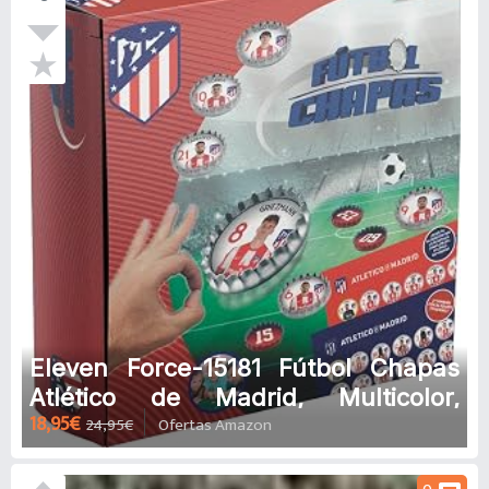
Eleven Force-15181 Fútbol Chapas
Atlético de Madrid, Multicolor,
18,95€
24,95€
Ofertas Amazon
Grande (15181)