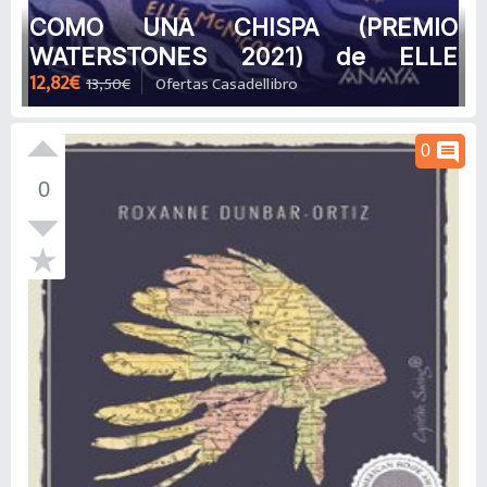
COMO UNA CHISPA (PREMIO
WATERSTONES 2021) de ELLE
12,82€
13,50€
Ofertas Casadellibro
MCNICOLL
comment
0
0