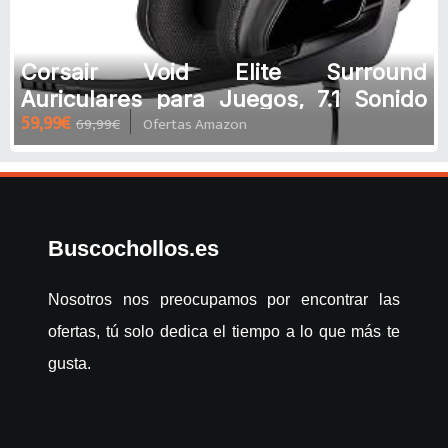
Corsair Void Elite Surround
Auriculares para Juegos, 7.1 Sonido
59,99€
69,99€
Ofertas Amazon
Envolvente, Micrófono omnidireccion
Buscochollos.es
Nosotros nos preocupamos por encontrar las
ofertas, tú solo dedica el tiempo a lo que más te
gusta.