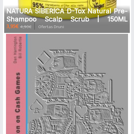
NATURA SIBERICA D-Tox Natural Pre-
Shampoo Scalp Scrub | 150ML
3,95€
4,90€
Ofertas Druni
Exfoliante prechampú limpieza
profund