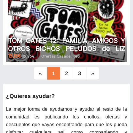
TOM GATES 12: FAMILIA, AMIGOS Y
OTROS BICHOS PELUDOS de LIZ
15,15€
15,95€
Ofertas Casadellibro
PICHON
«
1
2
3
»
¿Quieres ayudar?
La mejor forma de ayudarnos y ayudar al resto de la
comunidad es publicando los chollos, ofertas y
descuentos que vayas encontrando para que los pueda
disfrutar cualquiera así como compartiendo y