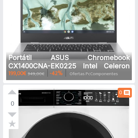
Portátil ASUS Chromebook
CX1400CNA-EK0225 Intel Celeron
199,00€
-42%
349,00€
Ofertas PcComponentes
N3350/8GB/32GB eMMC/14
comment
0
0