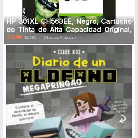
HP 301XL CH563EE, Negro, Cartucho
de Tinta de Alta Capacidad Original,
37,50€
43,99€
Ofertas Amazon
Compatible con impresoras de