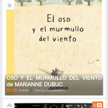
OSO Y EL MURMULLO DEL VIENTO
de MARIANNE DUBUC
16,15€
17,00€
Ofertas Casadellibro
comment
0