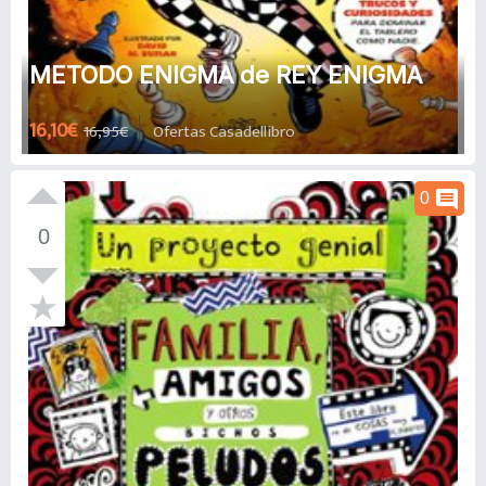
METODO ENIGMA de REY ENIGMA
16,10€
16,95€
Ofertas Casadellibro
comment
0
0