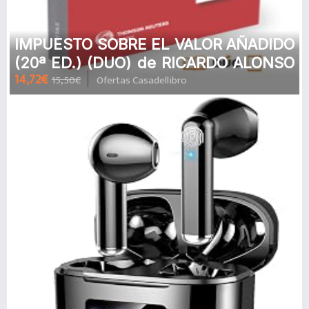
IMPUESTO SOBRE EL VALOR AÑADIDO
(20ª ED.) (DUO) de RICARDO ALONSO
14,72€
15,50€
Ofertas Casadellibro
GARCIA