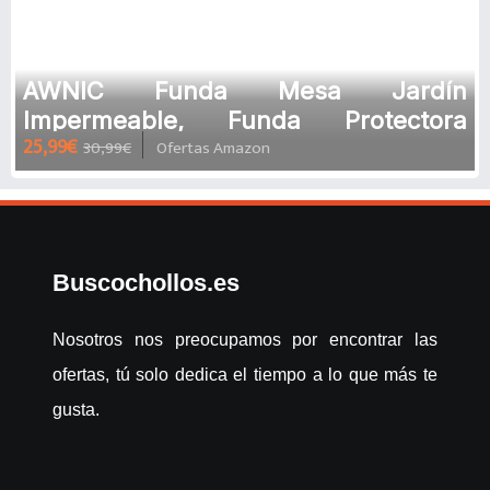
AWNIC Funda Mesa Jardín
Impermeable, Funda Protectora
25,99€
30,99€
Ofertas Amazon
Muebles Exterior Impermeable Tela
Oxford Resi
Buscochollos.es
Nosotros nos preocupamos por encontrar las
ofertas, tú solo dedica el tiempo a lo que más te
gusta.