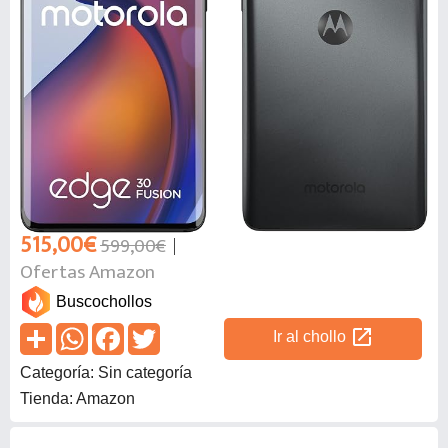
515,00€
599,00€
Ofertas Amazon
Buscochollos
open_in_new
Ir al chollo
Categoría: Sin categoría
Tienda: Amazon