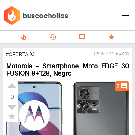
local_fire_department
history
comment
star
search
10/12/2022 16:48:30
#OFERTA 93
person
Motorola - Smartphone Moto EDGE 30
add
FUSION 8+128, Negro
Menu
comment
0
0