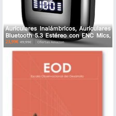
Auriculares Inalámbricos, Auriculares
Bluetooth 5.3 Estéreo con ENC Mics,
23,99€
49,99€
Ofertas Amazon
25H Cascos Inalambricos