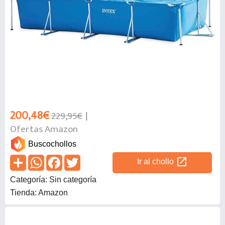
200,48€
229,95€
Ofertas Amazon
Buscochollos
open_in_new
Ir al chollo
Categoría: Sin categoría
Tienda: Amazon