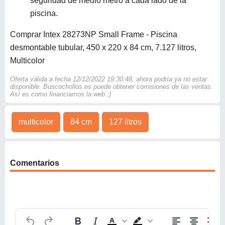
seguridad de medio metro a cada lado de la
piscina.
Comprar Intex 28273NP Small Frame - Piscina
desmontable tubular, 450 x 220 x 84 cm, 7.127 litros,
Multicolor
Oferta válida a fecha 12/12/2022 19:30:48, ahora podría ya no estar
disponible. Buscochollos.es puede obtener comisiones de las ventas.
Así es como financiamos la web :)
multicolor
84 cm
127 litros
Comentarios