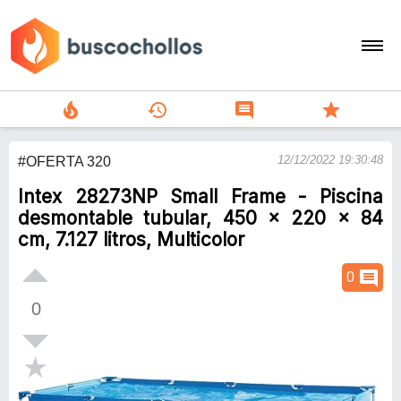
local_fire_department
history
comment
star
search
12/12/2022 19:30:48
#OFERTA 320
person
Intex 28273NP Small Frame - Piscina
add
desmontable tubular, 450 x 220 x 84
cm, 7.127 litros, Multicolor
Menu
comment
0
0