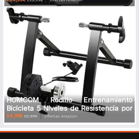
128GB Ampliable 4GB RAM 64GB
HOMCOM Rodillo Entrenamiento
Bicicleta 5 Niveles de Resistencia por
54,99€
62,99€
Ofertas Amazon
Cable Cicloentrenador Acero Bici