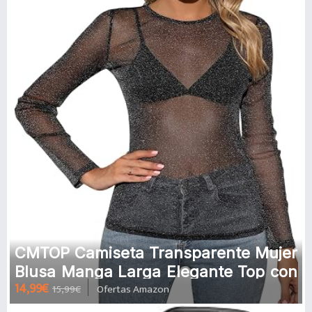
CMTOP Camiseta Transparente Mujer
Blusa Manga Larga Elegante Top con
14,99€
15,99€
Ofertas Amazon
Cuello Redondo Casual