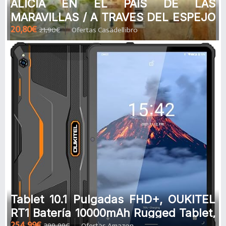
ALICIA EN EL PAIS DE LAS
MARAVILLAS / A TRAVES DEL ESPEJO
20,80€
21,90€
Ofertas Casadellibro
de PETER KUPER
Tablet 10.1 Pulgadas FHD+, OUKITEL
RT1 Batería 10000mAh Rugged Tablet,
254,99€
299,99€
Ofertas Amazon