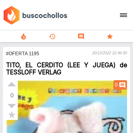
local_fire_department
history
comment
star
search
20/12/2022 22:46:50
#OFERTA 1195
person
TITO, EL CERDITO (LEE Y JUEGA) de
add
TESSLOFF VERLAG
Menu
comment
0
0