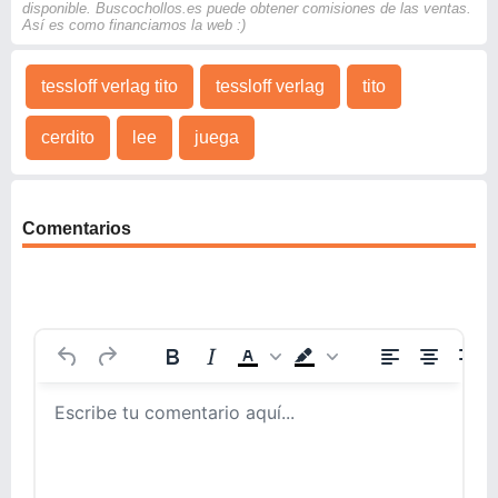
disponible. Buscochollos.es puede obtener comisiones de las ventas.
Así es como financiamos la web :)
tessloff verlag tito
tessloff verlag
tito
cerdito
lee
juega
Comentarios