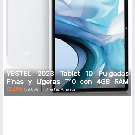
YESTEL 2023 Tablet 10 Pulgadas
Finas y Ligeras T10 con 4GB RAM
112,99€
139,85€
Ofertas Amazon
+64GB ROM Ampliable hasta 256 GB,
And